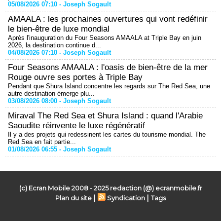
05/08/2026 07:10 -
Joseph Sogault
AMAALA : les prochaines ouvertures qui vont redéfinir
le bien-être de luxe mondial
Après l'inauguration du Four Seasons AMAALA at Triple Bay en juin
2026, la destination continue d...
04/08/2026 07:10 -
Joseph Sogault
Four Seasons AMAALA : l'oasis de bien-être de la mer
Rouge ouvre ses portes à Triple Bay
Pendant que Shura Island concentre les regards sur The Red Sea, une
autre destination émerge plu...
03/08/2026 08:00 -
Joseph Sogault
Miraval The Red Sea et Shura Island : quand l'Arabie
Saoudite réinvente le luxe régénératif
Il y a des projets qui redessinent les cartes du tourisme mondial. The
Red Sea en fait partie...
01/08/2026 06:55 -
Joseph Sogault
(c) Ecran Mobile 2008 - 2025 redaction (@) ecranmobile.fr
|
|
Plan du site
Syndication
Tags