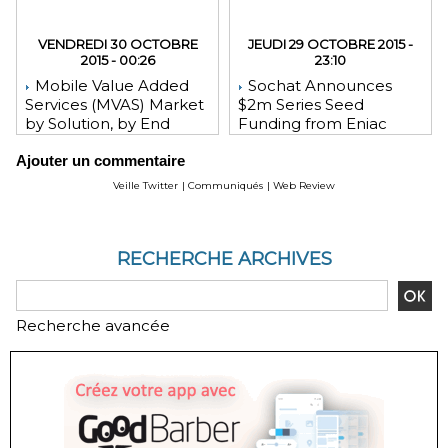
VENDREDI 30 OCTOBRE
JEUDI 29 OCTOBRE 2015 -
2015 - 00:26
23:10
Mobile Value Added
Sochat Announces
Services (MVAS) Market
$2m Series Seed
by Solution, by End
Funding from Eniac
User, by Vertical, & by
Ventures, NEA, and
Ajouter un commentaire
Geography - Global
WeChat Founder Allen
Forecast and Analysis to
Zhang
Veille Twitter
|
Communiqués
|
Web Review
2020 - Reportlinker
Review
RECHERCHE ARCHIVES
Recherche avancée