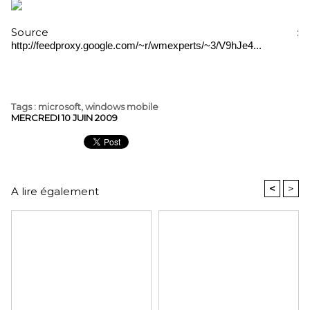
Source :
http://feedproxy.google.com/~r/wmexperts/~3/V9hJe4...
Tags
:
microsoft
,
windows mobile
MERCREDI 10 JUIN 2009
<
>
A lire également