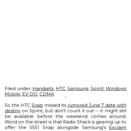
Filed under:
Handsets
,
HTC
,
Samsung
,
Sprint
,
Windows
Mobile
,
EV-DO
,
CDMA
So the HTC
Snap
missed its
rumored June 7 date with
destiny
on Sprint, but don't count it out -- it might still
be available before the weekend comes around.
Word on the street is that Radio Shack is gearing up to
offer the S551 Snap alongside Samsung's
Exclaim