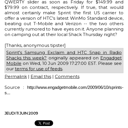
QWERTY slider as soon as Friday for $149.99 and
$79.99 on contract, respectively. If true, that would
almost certainly make Sprint the first US carrier to
offer a version of HTC's latest WinMo Standard device,
beating out T-Mobile and Verizon -- the two others
currently rumored to have eyes on it. Anyone planning
on camping out at their local Shack Thursday night?
[Thanks, anonymous tipster]
Sprint's Samsung Exclaim and HTC Snap in Radio
Shacks this week?
originally appeared on
Engadget
Mobile
on Wed, 10 Jun 2009 17:27:00 EST. Please see
our
terms for use of feeds
.
Permalink
|
Email this
|
Comments
Source :
http://www.engadgetmobile.com/2009/06/10/sprints-
s...
JEUDI 11 JUIN 2009