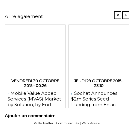
<
>
A lire également
VENDREDI 30 OCTOBRE
JEUDI 29 OCTOBRE 2015 -
2015 - 00:26
23:10
Mobile Value Added
Sochat Announces
Services (MVAS) Market
$2m Series Seed
by Solution, by End
Funding from Eniac
User, by Vertical, & by
Ventures, NEA, and
Ajouter un commentaire
Geography - Global
WeChat Founder Allen
Forecast and Analysis to
Zhang
Veille Twitter
|
Communiqués
|
Web Review
2020 - Reportlinker
Review