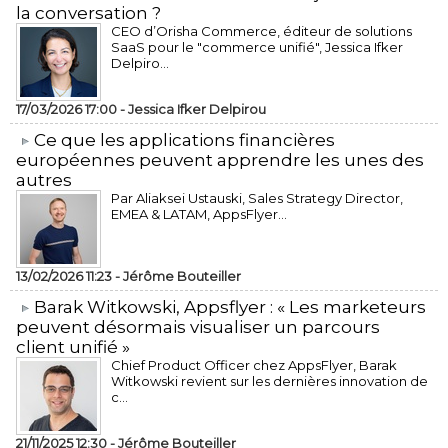
la conversation ?
CEO d’Orisha Commerce, éditeur de solutions
SaaS pour le "commerce unifié", Jessica Ifker
Delpiro...
17/03/2026 17:00 -
Jessica Ifker Delpirou
​Ce que les applications financières
européennes peuvent apprendre les unes des
autres
Par Aliaksei Ustauski, Sales Strategy Director,
EMEA & LATAM, AppsFlyer...
13/02/2026 11:23 -
Jérôme Bouteiller
​Barak Witkowski, Appsflyer : « Les marketeurs
peuvent désormais visualiser un parcours
client unifié »
Chief Product Officer chez AppsFlyer, ​Barak
Witkowski revient sur les dernières innovation de
c...
21/11/2025 12:30 -
Jérôme Bouteiller