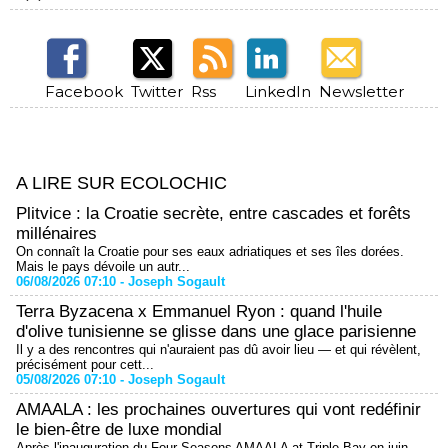
Facebook
Twitter
Rss
LinkedIn
Newsletter
A LIRE SUR ECOLOCHIC
Plitvice : la Croatie secrète, entre cascades et forêts
millénaires
On connaît la Croatie pour ses eaux adriatiques et ses îles dorées.
Mais le pays dévoile un autr...
06/08/2026 07:10 -
Joseph Sogault
Terra Byzacena x Emmanuel Ryon : quand l'huile
d'olive tunisienne se glisse dans une glace parisienne
Il y a des rencontres qui n'auraient pas dû avoir lieu — et qui révèlent,
précisément pour cett...
05/08/2026 07:10 -
Joseph Sogault
AMAALA : les prochaines ouvertures qui vont redéfinir
le bien-être de luxe mondial
Après l'inauguration du Four Seasons AMAALA at Triple Bay en juin