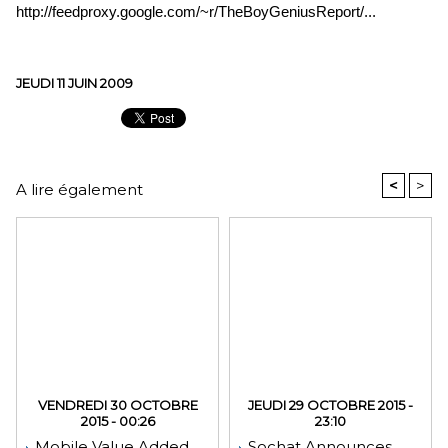
http://feedproxy.google.com/~r/TheBoyGeniusReport/...
JEUDI 11 JUIN 2009
<
>
A lire également
VENDREDI 30 OCTOBRE
JEUDI 29 OCTOBRE 2015 -
2015 - 00:26
23:10
Mobile Value Added
Sochat Announces