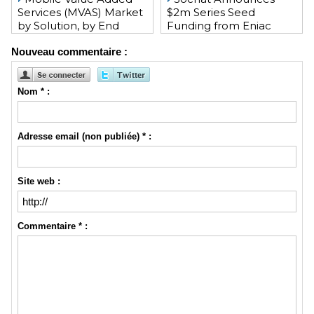
Services (MVAS) Market
$2m Series Seed
by Solution, by End
Funding from Eniac
User, by Vertical, & by
Ventures, NEA, and
Nouveau commentaire :
Geography - Global
WeChat Founder Allen
Forecast and Analysis to
Zhang
2020 - Reportlinker
Review
Nom * :
Adresse email (non publiée) * :
Site web :
Commentaire * :