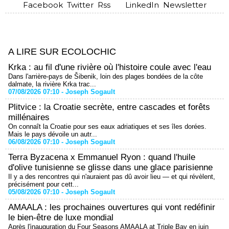
Facebook
Twitter
Rss
LinkedIn
Newsletter
A LIRE SUR ECOLOCHIC
Krka : au fil d'une rivière où l'histoire coule avec l'eau
Dans l'arrière-pays de Šibenik, loin des plages bondées de la côte
dalmate, la rivière Krka trac...
07/08/2026 07:10 -
Joseph Sogault
Plitvice : la Croatie secrète, entre cascades et forêts
millénaires
On connaît la Croatie pour ses eaux adriatiques et ses îles dorées.
Mais le pays dévoile un autr...
06/08/2026 07:10 -
Joseph Sogault
Terra Byzacena x Emmanuel Ryon : quand l'huile
d'olive tunisienne se glisse dans une glace parisienne
Il y a des rencontres qui n'auraient pas dû avoir lieu — et qui révèlent,
précisément pour cett...
05/08/2026 07:10 -
Joseph Sogault
AMAALA : les prochaines ouvertures qui vont redéfinir
le bien-être de luxe mondial
Après l'inauguration du Four Seasons AMAALA at Triple Bay en juin