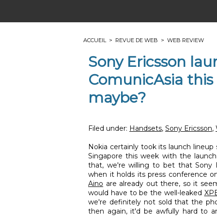
ACCUEIL
>
REVUE DE WEB
>
WEB REVIEW
Sony Ericsson la
ComunicAsia this
maybe?
Filed under:
Handsets
,
Sony Ericsson
,
Nokia certainly took its launch lineu
Singapore this week with the launc
that, we're willing to bet that Sony
when it holds its press conference 
Aino
are already out there, so it se
would have to be the well-leaked
XPE
we're definitely not sold that the p
then again, it'd be awfully hard to