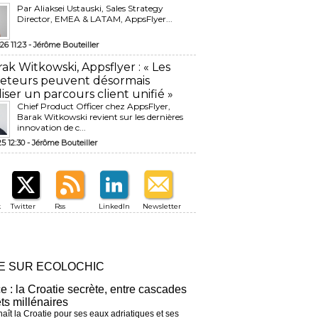
Par Aliaksei Ustauski, Sales Strategy
Director, EMEA & LATAM, AppsFlyer...
26 11:23 -
Jérôme Bouteiller
rak Witkowski, Appsflyer : « Les
eteurs peuvent désormais
liser un parcours client unifié »
Chief Product Officer chez AppsFlyer, ​
Barak Witkowski revient sur les dernières
innovation de c...
25 12:30 -
Jérôme Bouteiller
k
Twitter
Rss
LinkedIn
Newsletter
RE SUR ECOLOCHIC
ce : la Croatie secrète, entre cascades
êts millénaires
aît la Croatie pour ses eaux adriatiques et ses