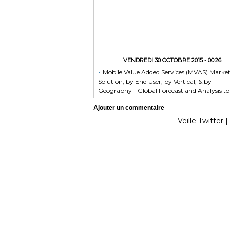
VENDREDI 30 OCTOBRE 2015 - 00:26
Mobile Value Added Services (MVAS) Marke
Solution, by End User, by Vertical, & by
Geography - Global Forecast and Analysis to
2020 - Reportlinker Review
Ajouter un commentaire
Veille Twitter
|