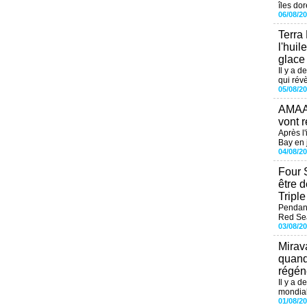
îles dor
06/08/2
Terra
l'huil
glace
Il y a d
qui révè
05/08/2
AMAAL
vont r
Après l
Bay en j
04/08/2
Four 
être 
Tripl
Pendant
Red Sea
03/08/2
Mirav
quand
régéné
Il y a d
mondial
01/08/2