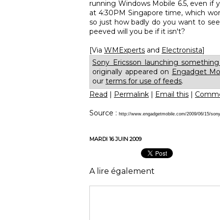
running Windows Mobile 6.5, even if y
at 4:30PM Singapore time, which work
so just how badly do you want to see
peeved will you be if it isn't?
[Via
WMExperts
and
Electronista
]
Sony Ericsson launching somethin
originally appeared on
Engadget Mo
our
terms for use of feeds
.
Read
|
Permalink
|
Email this
|
Comme
Source :
http://www.engadgetmobile.com/2009/06/15/sony-
MARDI 16 JUIN 2009
A lire également