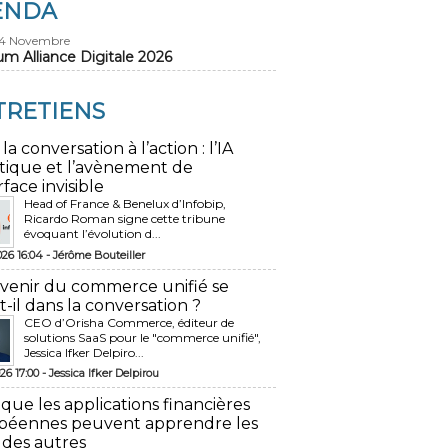
ENDA
24 Novembre
um Alliance Digitale 2026
TRETIENS
 la conversation à l’action : l’IA
tique et l’avènement de
rface invisible
Head of France & Benelux d’Infobip,
Ricardo Roman signe cette tribune
évoquant l’évolution d...
026 16:04 -
Jérôme Bouteiller
avenir du commerce unifié se
t-il dans la conversation ?
CEO d’Orisha Commerce, éditeur de
solutions SaaS pour le "commerce unifié",
Jessica Ifker Delpiro...
26 17:00 -
Jessica Ifker Delpirou
 que les applications financières
péennes peuvent apprendre les
 des autres