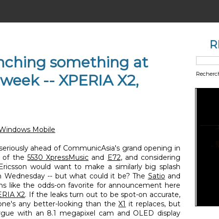
R
unching something at
Recherc
 week -- XPERIA X2,
Windows Mobile
p seriously ahead of CommunicAsia's grand opening in
h of the
5530 XpressMusic
and
E72
, and considering
 Ericsson would want to make a similarly big splash
on Wednesday -- but what could it be? The
Satio
and
ems like the odds-on favorite for announcement here
RIA X2
. If the leaks turn out to be spot-on accurate,
hone's any better-looking than the
X1
it replaces, but
 argue with an 8.1 megapixel cam and OLED display