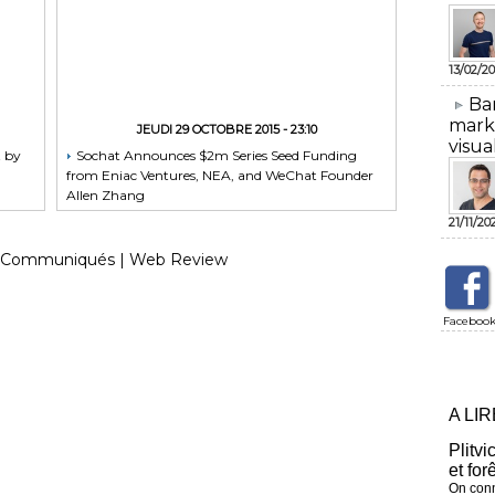
13/02/20
​Ba
mark
JEUDI 29 OCTOBRE 2015 - 23:10
visua
t by
Sochat Announces $2m Series Seed Funding
from Eniac Ventures, NEA, and WeChat Founder
Allen Zhang
21/11/20
Communiqués
|
Web Review
Faceboo
A LI
Plitvi
et for
On conn