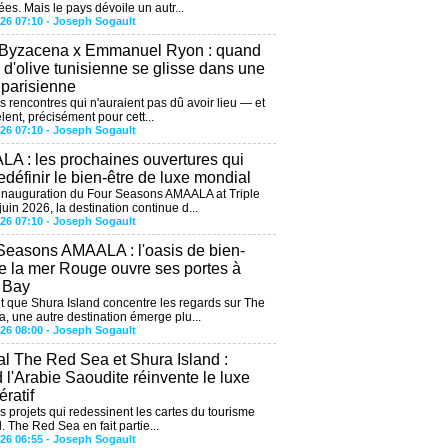
ées. Mais le pays dévoile un autr...
026 07:10 -
Joseph Sogault
 Byzacena x Emmanuel Ryon : quand
e d'olive tunisienne se glisse dans une
 parisienne
es rencontres qui n'auraient pas dû avoir lieu — et
lent, précisément pour cett...
026 07:10 -
Joseph Sogault
A : les prochaines ouvertures qui
edéfinir le bien-être de luxe mondial
'inauguration du Four Seasons AMAALA at Triple
uin 2026, la destination continue d...
026 07:10 -
Joseph Sogault
Seasons AMAALA : l'oasis de bien-
de la mer Rouge ouvre ses portes à
e Bay
 que Shura Island concentre les regards sur The
, une autre destination émerge plu...
026 08:00 -
Joseph Sogault
al The Red Sea et Shura Island :
 l'Arabie Saoudite réinvente le luxe
ratif
es projets qui redessinent les cartes du tourisme
. The Red Sea en fait partie...
026 06:55 -
Joseph Sogault