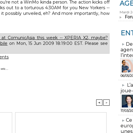
ou're not a WinMo kinda person. The action kicks off
AG
s out to a torturous 4:30AM for you New Yorkers --
Mardi 
 it possibly unveiled, eh? And more importantly, how
For
EN
g at ComunicAsia this week -- XPERIA X2, maybe?
bile
on Mon, 15 Jun 2009 18:19:00 EST. Please see
​De
agen
l’inte
nts
eric...
06/05/2
L’
joue-
<
>
17/03/20
​Ce
euro
unes