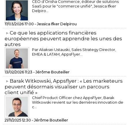
CEO d’Orisha Commerce, éditeur de solutions
SaaS pour le "commerce unifié", Jessica Ifker
Delpiro...
17/03/2026 17:00 -
Jessica Ifker Delpirou
​Ce que les applications financières
européennes peuvent apprendre les unes des
autres
Par Aliaksei Ustauski, Sales Strategy Director,
EMEA & LATAM, AppsFlyer...
13/02/2026 11:23 -
Jérôme Bouteiller
​Barak Witkowski, Appsflyer : « Les marketeurs
peuvent désormais visualiser un parcours
client unifié »
Chief Product Officer chez AppsFlyer, ​Barak
Witkowski revient sur les dernières innovation de
c...
21/11/2025 12:30 -
Jérôme Bouteiller