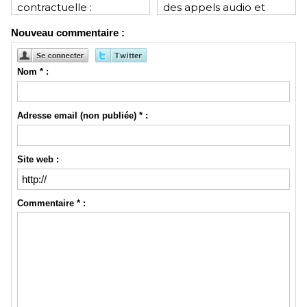
contractuelle :
des appels audio et
révolution ou mutation
vidéo depuis le
Nouveau commentaire :
pour les juristes ?
navigateur
Nom * :
Adresse email (non publiée) * :
Site web :
Commentaire * :