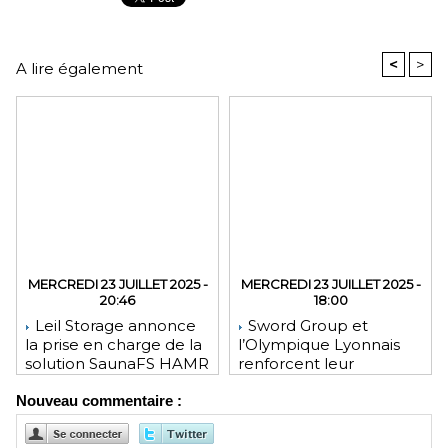
<
>
A lire également
MERCREDI 23 JUILLET 2025 -
MERCREDI 23 JUILLET 2025 -
20:46
18:00
Leil Storage annonce
Sword Group et
la prise en charge de la
l’Olympique Lyonnais
solution SaunaFS HAMR
renforcent leur
pour une capacité de
engagement mutuel
Nouveau commentaire :
stockage accrue lors
des déploiements sur
site