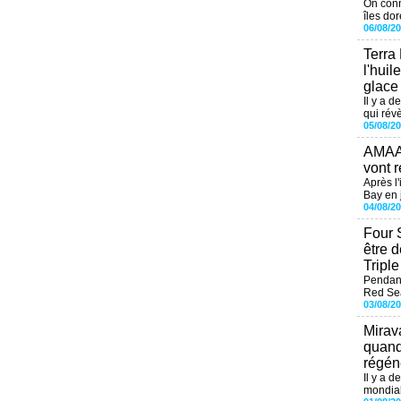
On conn
îles dor
06/08/2
Terra
l'huil
glace
Il y a d
qui révè
05/08/2
AMAAL
vont r
Après l
Bay en j
04/08/2
Four 
être 
Tripl
Pendant
Red Sea
03/08/2
Mirav
quand
régéné
Il y a d
mondial