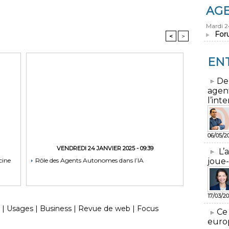
AG
Mardi 
For
<
>
EN
​De
agen
l’inte
06/05/2
VENDREDI 24 JANVIER 2025 - 09:39
L’
joue-
cine
Rôle des Agents Autonomes dans l’IA
17/03/20
|
Usages
|
Business
|
Revue de web
|
Focus
​Ce
euro