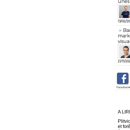
unes
13/02/20
​Ba
mark
visua
21/11/20
Faceboo
A LI
Plitvi
et for