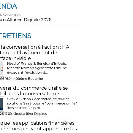
ENDA
24 Novembre
um Alliance Digitale 2026
TRETIENS
 la conversation à l’action : l’IA
tique et l’avènement de
rface invisible
Head of France & Benelux d’Infobip,
Ricardo Roman signe cette tribune
évoquant l’évolution d...
026 16:04 -
Jérôme Bouteiller
avenir du commerce unifié se
t-il dans la conversation ?
CEO d’Orisha Commerce, éditeur de
solutions SaaS pour le "commerce unifié",
Jessica Ifker Delpiro...
26 17:00 -
Jessica Ifker Delpirou
 que les applications financières
péennes peuvent apprendre les