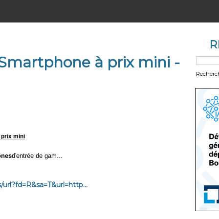
R
Smartphone à prix mini -
Recherc
 prix mini
ones
d'entrée de gam...
url?fd=R&sa=T&url=http...