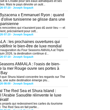
aît la Croatie pour ses eaux adriatiques et ses
ées. Mais le pays dévoile un autr...
026 07:10 -
Joseph Sogault
 Byzacena x Emmanuel Ryon : quand
e d'olive tunisienne se glisse dans une
 parisienne
es rencontres qui n'auraient pas dû avoir lieu — et
lent, précisément pour cett...
026 07:10 -
Joseph Sogault
A : les prochaines ouvertures qui
edéfinir le bien-être de luxe mondial
'inauguration du Four Seasons AMAALA at Triple
uin 2026, la destination continue d...
026 07:10 -
Joseph Sogault
Seasons AMAALA : l'oasis de bien-
de la mer Rouge ouvre ses portes à
e Bay
 que Shura Island concentre les regards sur The
, une autre destination émerge plu...
026 08:00 -
Joseph Sogault
al The Red Sea et Shura Island :
 l'Arabie Saoudite réinvente le luxe
ratif
es projets qui redessinent les cartes du tourisme
. The Red Sea en fait partie...