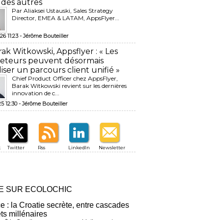
 des autres
Par Aliaksei Ustauski, Sales Strategy
Director, EMEA & LATAM, AppsFlyer...
26 11:23 -
Jérôme Bouteiller
rak Witkowski, Appsflyer : « Les
eteurs peuvent désormais
liser un parcours client unifié »
Chief Product Officer chez AppsFlyer, ​
Barak Witkowski revient sur les dernières
innovation de c...
25 12:30 -
Jérôme Bouteiller
k
Twitter
Rss
LinkedIn
Newsletter
RE SUR ECOLOCHIC
ce : la Croatie secrète, entre cascades
êts millénaires