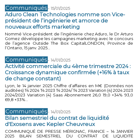
Communiqués
-
15/01/2025
Aduro Clean Technologies nomme son Vice-
président de l’ingénierie et amorce de
nouveaux efforts marketing
Nommé Vice-président de l’ingénierie chez Aduro, le Dr Arturo
Gomez développe les campagnes marketing avec le concours
de l’agence Outside The Box CapitalLONDON, Province de
l’Ontario, 15 janv. 2025...
Communiqués
-
14/01/2025
Activité commerciale du 4ème trimestre 2024 :
Croissance dynamique confirmée (+16% à taux
de change constant)
Lyon, le 14 janvier 2025 Chiffre d’affaires en M€ (Données non
auditées) T4 2024 T4 2023 T4 2024/ T4 2023 Variation (4) 2024 2023
2024/2023 Variation (4) Saas Abonnement 26,0 19,0 +34% 93,0
69,8 +33%...
Communiqués
-
14/01/2025
Bilan semestriel du contrat de liquidité
d'Exosens avec Kepler Cheuvreux
COMMUNIQUÉ DE PRESSE MÉRIGNAC, FRANCE – 14 JANVIER
2025 BILAN SEMESTRIEL DU CONTRAT DE LIQUIDITÉ