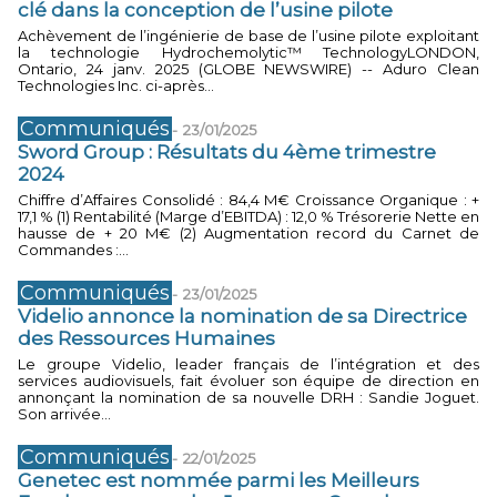
clé dans la conception de l’usine pilote
Achèvement de l’ingénierie de base de l’usine pilote exploitant
la technologie Hydrochemolytic™ TechnologyLONDON,
Ontario, 24 janv. 2025 (GLOBE NEWSWIRE) -- Aduro Clean
Technologies Inc. ci-après...
Communiqués
-
23/01/2025
Sword Group : Résultats du 4ème trimestre
2024
Chiffre d’Affaires Consolidé : 84,4 M€ Croissance Organique : +
17,1 % (1) Rentabilité (Marge d’EBITDA) : 12,0 % Trésorerie Nette en
hausse de + 20 M€ (2) Augmentation record du Carnet de
Commandes :...
Communiqués
-
23/01/2025
Videlio annonce la nomination de sa Directrice
des Ressources Humaines
Le groupe Videlio, leader français de l’intégration et des
services audiovisuels, fait évoluer son équipe de direction en
annonçant la nomination de sa nouvelle DRH : Sandie Joguet.
Son arrivée...
Communiqués
-
22/01/2025
Genetec est nommée parmi les Meilleurs