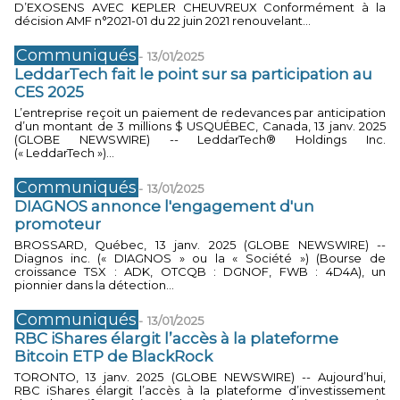
D’EXOSENS AVEC KEPLER CHEUVREUX Conformément à la
décision AMF n°2021-01 du 22 juin 2021 renouvelant...
Communiqués
-
13/01/2025
LeddarTech fait le point sur sa participation au
CES 2025
L’entreprise reçoit un paiement de redevances par anticipation
d’un montant de 3 millions $ USQUÉBEC, Canada, 13 janv. 2025
(GLOBE NEWSWIRE) -- LeddarTech® Holdings Inc.
(« LeddarTech »)...
Communiqués
-
13/01/2025
DIAGNOS annonce l'engagement d'un
promoteur
BROSSARD, Québec, 13 janv. 2025 (GLOBE NEWSWIRE) --
Diagnos inc. (« DIAGNOS » ou la « Société ») (Bourse de
croissance TSX : ADK, OTCQB : DGNOF, FWB : 4D4A), un
pionnier dans la détection...
Communiqués
-
13/01/2025
RBC iShares élargit l’accès à la plateforme
Bitcoin ETP de BlackRock
TORONTO, 13 janv. 2025 (GLOBE NEWSWIRE) -- Aujourd’hui,
RBC iShares élargit l’accès à la plateforme d’investissement