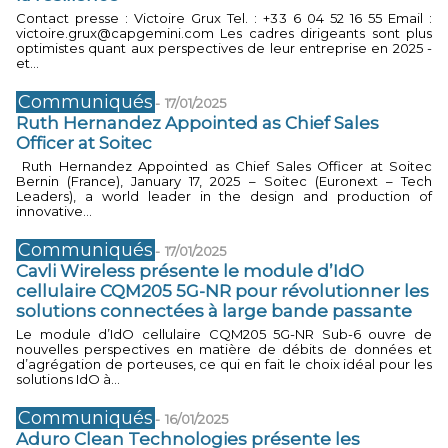
Contact presse : Victoire Grux Tel. : +33 6 04 52 16 55 Email :
victoire.grux@capgemini.com Les cadres dirigeants sont plus
optimistes quant aux perspectives de leur entreprise en 2025 -
et...
Communiqués
-
17/01/2025
Ruth Hernandez Appointed as Chief Sales
Officer at Soitec
Ruth Hernandez Appointed as Chief Sales Officer at Soitec
Bernin (France), January 17, 2025 – Soitec (Euronext – Tech
Leaders), a world leader in the design and production of
innovative...
Communiqués
-
17/01/2025
Cavli Wireless présente le module d’IdO
cellulaire CQM205 5G-NR pour révolutionner les
solutions connectées à large bande passante
Le module d’IdO cellulaire CQM205 5G-NR Sub-6 ouvre de
nouvelles perspectives en matière de débits de données et
d’agrégation de porteuses, ce qui en fait le choix idéal pour les
solutions IdO à...
Communiqués
-
16/01/2025
Aduro Clean Technologies présente les