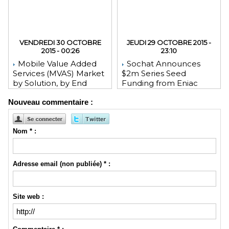
VENDREDI 30 OCTOBRE
JEUDI 29 OCTOBRE 2015 -
2015 - 00:26
23:10
Mobile Value Added
Sochat Announces
Services (MVAS) Market
$2m Series Seed
by Solution, by End
Funding from Eniac
User, by Vertical, & by
Ventures, NEA, and
Nouveau commentaire :
Geography - Global
WeChat Founder Allen
Forecast and Analysis to
Zhang
2020 - Reportlinker
Review
Nom * :
Adresse email (non publiée) * :
Site web :