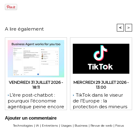
<
>
A lire également
VENDREDI 31 JUILLET 2026 -
MERCREDI 29 JUILLET 2026 -
18:11
13:00
​L’ère post-chatbot :
TikTok dans le viseur
pourquoi l’économie
de l’Europe : la
agentique peine encore
protection des mineurs
à tenir ses promesses
pourrait lui coûter une
Ajouter un commentaire
financières
lourde amende
Technologies
|
IA
|
Entretiens
|
Usages
|
Business
|
Revue de web
|
Focus