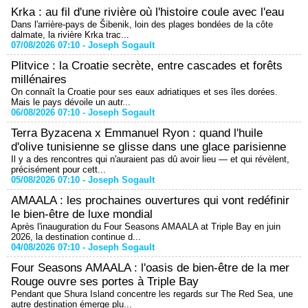
Krka : au fil d'une rivière où l'histoire coule avec l'eau
Dans l'arrière-pays de Šibenik, loin des plages bondées de la côte
dalmate, la rivière Krka trac...
07/08/2026 07:10 -
Joseph Sogault
Plitvice : la Croatie secrète, entre cascades et forêts
millénaires
On connaît la Croatie pour ses eaux adriatiques et ses îles dorées.
Mais le pays dévoile un autr...
06/08/2026 07:10 -
Joseph Sogault
Terra Byzacena x Emmanuel Ryon : quand l'huile
d'olive tunisienne se glisse dans une glace parisienne
Il y a des rencontres qui n'auraient pas dû avoir lieu — et qui révèlent,
précisément pour cett...
05/08/2026 07:10 -
Joseph Sogault
AMAALA : les prochaines ouvertures qui vont redéfinir
le bien-être de luxe mondial
Après l'inauguration du Four Seasons AMAALA at Triple Bay en juin
2026, la destination continue d...
04/08/2026 07:10 -
Joseph Sogault
Four Seasons AMAALA : l'oasis de bien-être de la mer
Rouge ouvre ses portes à Triple Bay
Pendant que Shura Island concentre les regards sur The Red Sea, une
autre destination émerge plu...