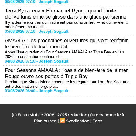
06/08/2026 07:10 -
Joseph Sogault
Terra Byzacena x Emmanuel Ryon : quand l'huile
d'olive tunisienne se glisse dans une glace parisienne
Il y a des rencontres qui n'auraient pas dû avoir lieu — et qui révèlent,
précisément pour cett...
05/08/2026 07:10 -
Joseph Sogault
AMAALA : les prochaines ouvertures qui vont redéfinir
le bien-être de luxe mondial
Après l'inauguration du Four Seasons AMAALA at Triple Bay en juin
2026, la destination continue d...
04/08/2026 07:10 -
Joseph Sogault
Four Seasons AMAALA : l'oasis de bien-être de la mer
Rouge ouvre ses portes à Triple Bay
Pendant que Shura Island concentre les regards sur The Red Sea, une
autre destination émerge plu...
03/08/2026 08:00 -
Joseph Sogault
(c) Ecran Mobile 2008 - 2025 redaction (@) ecranmobile.fr
|
|
Plan du site
Syndication
Tags