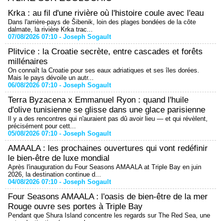
Krka : au fil d'une rivière où l'histoire coule avec l'eau
Dans l'arrière-pays de Šibenik, loin des plages bondées de la côte
dalmate, la rivière Krka trac...
07/08/2026 07:10 -
Joseph Sogault
Plitvice : la Croatie secrète, entre cascades et forêts
millénaires
On connaît la Croatie pour ses eaux adriatiques et ses îles dorées.
Mais le pays dévoile un autr...
06/08/2026 07:10 -
Joseph Sogault
Terra Byzacena x Emmanuel Ryon : quand l'huile
d'olive tunisienne se glisse dans une glace parisienne
Il y a des rencontres qui n'auraient pas dû avoir lieu — et qui révèlent,
précisément pour cett...
05/08/2026 07:10 -
Joseph Sogault
AMAALA : les prochaines ouvertures qui vont redéfinir
le bien-être de luxe mondial
Après l'inauguration du Four Seasons AMAALA at Triple Bay en juin
2026, la destination continue d...
04/08/2026 07:10 -
Joseph Sogault
Four Seasons AMAALA : l'oasis de bien-être de la mer
Rouge ouvre ses portes à Triple Bay
Pendant que Shura Island concentre les regards sur The Red Sea, une