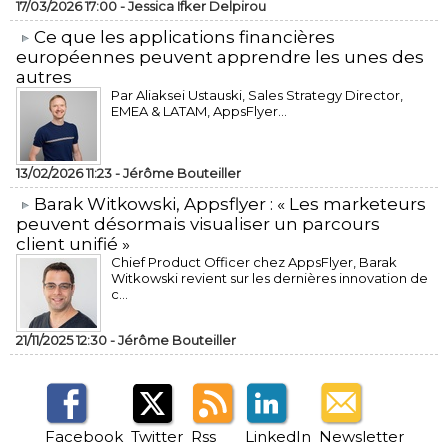
17/03/2026 17:00 -
Jessica Ifker Delpirou
​Ce que les applications financières
européennes peuvent apprendre les unes des
autres
Par Aliaksei Ustauski, Sales Strategy Director,
EMEA & LATAM, AppsFlyer...
13/02/2026 11:23 -
Jérôme Bouteiller
​Barak Witkowski, Appsflyer : « Les marketeurs
peuvent désormais visualiser un parcours
client unifié »
Chief Product Officer chez AppsFlyer, ​Barak
Witkowski revient sur les dernières innovation de
c...
21/11/2025 12:30 -
Jérôme Bouteiller
Facebook
Twitter
Rss
LinkedIn
Newsletter