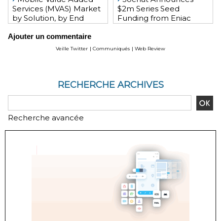
Services (MVAS) Market
$2m Series Seed
by Solution, by End
Funding from Eniac
User, by Vertical, & by
Ventures, NEA, and
Ajouter un commentaire
Geography - Global
WeChat Founder Allen
Forecast and Analysis to
Zhang
Veille Twitter
|
Communiqués
|
Web Review
2020 - Reportlinker
Review
RECHERCHE ARCHIVES
Recherche avancée