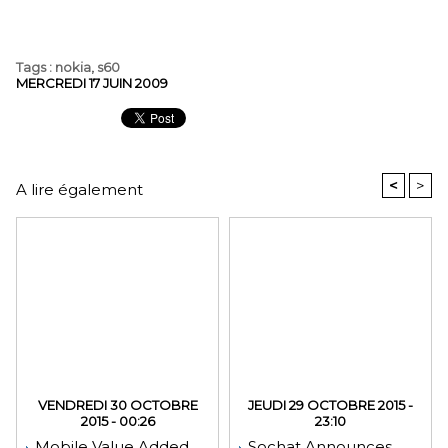
Tags
:
nokia
,
s60
MERCREDI 17 JUIN 2009
<
>
A lire également
VENDREDI 30 OCTOBRE
JEUDI 29 OCTOBRE 2015 -
2015 - 00:26
23:10
Mobile Value Added
Sochat Announces