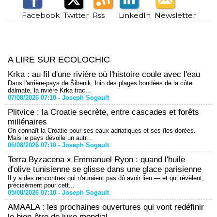
Facebook
Twitter
Rss
LinkedIn
Newsletter
A LIRE SUR ECOLOCHIC
Krka : au fil d'une rivière où l'histoire coule avec l'eau
Dans l'arrière-pays de Šibenik, loin des plages bondées de la côte
dalmate, la rivière Krka trac...
07/08/2026 07:10 -
Joseph Sogault
Plitvice : la Croatie secrète, entre cascades et forêts
millénaires
On connaît la Croatie pour ses eaux adriatiques et ses îles dorées.
Mais le pays dévoile un autr...
06/08/2026 07:10 -
Joseph Sogault
Terra Byzacena x Emmanuel Ryon : quand l'huile
d'olive tunisienne se glisse dans une glace parisienne
Il y a des rencontres qui n'auraient pas dû avoir lieu — et qui révèlent,
précisément pour cett...
05/08/2026 07:10 -
Joseph Sogault
AMAALA : les prochaines ouvertures qui vont redéfinir
le bien-être de luxe mondial