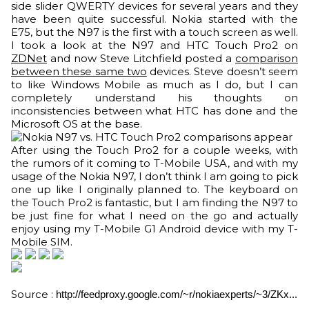
side slider QWERTY devices for several years and they
have been quite successful. Nokia started with the
E75, but the N97 is the first with a touch screen as well.
I took a look at the N97 and HTC Touch Pro2 on
ZDNet
and now Steve Litchfield posted a
comparison
between these same two
devices. Steve doesn’t seem
to like Windows Mobile as much as I do, but I can
completely understand his thoughts on
inconsistencies between what HTC has done and the
Microsoft OS at the base.
After using the Touch Pro2 for a couple weeks, with
the rumors of it coming to T-Mobile USA, and with my
usage of the Nokia N97, I don’t think I am going to pick
one up like I originally planned to. The keyboard on
the Touch Pro2 is fantastic, but I am finding the N97 to
be just fine for what I need on the go and actually
enjoy using my T-Mobile G1 Android device with my T-
Mobile SIM.
Source :
http://feedproxy.google.com/~r/nokiaexperts/~3/ZKx...