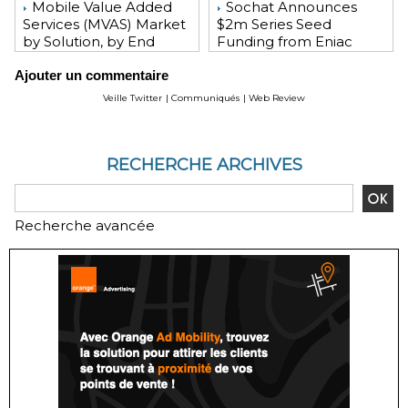
Mobile Value Added
Sochat Announces
Services (MVAS) Market
$2m Series Seed
by Solution, by End
Funding from Eniac
User, by Vertical, & by
Ventures, NEA, and
Ajouter un commentaire
Geography - Global
WeChat Founder Allen
Forecast and Analysis to
Zhang
Veille Twitter
|
Communiqués
|
Web Review
2020 - Reportlinker
Review
RECHERCHE ARCHIVES
Recherche avancée