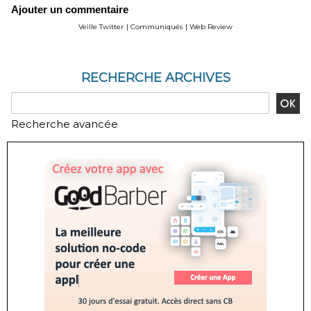
Ajouter un commentaire
Geography - Global
WeChat Founder Allen
Forecast and Analysis to
Zhang
Veille Twitter
|
Communiqués
|
Web Review
2020 - Reportlinker
Review
RECHERCHE ARCHIVES
Recherche avancée