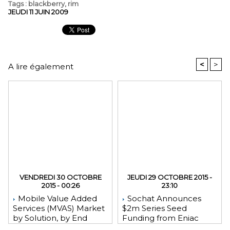
Tags
:
blackberry
,
rim
JEUDI 11 JUIN 2009
<
>
A lire également
VENDREDI 30 OCTOBRE
JEUDI 29 OCTOBRE 2015 -
2015 - 00:26
23:10
Mobile Value Added
Sochat Announces
Services (MVAS) Market
$2m Series Seed
by Solution, by End
Funding from Eniac
User, by Vertical, & by
Ventures, NEA, and