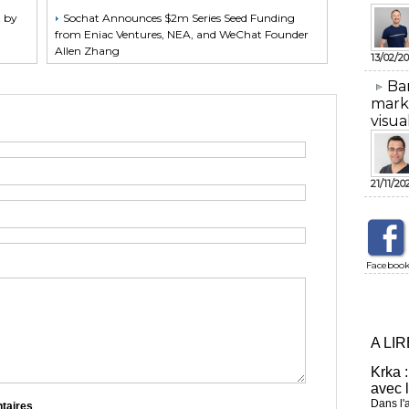
t by
Sochat Announces $2m Series Seed Funding
from Eniac Ventures, NEA, and WeChat Founder
Allen Zhang
13/02/20
​Ba
mark
visua
21/11/20
Faceboo
A LI
Krka :
avec 
Dans l'
ntaires