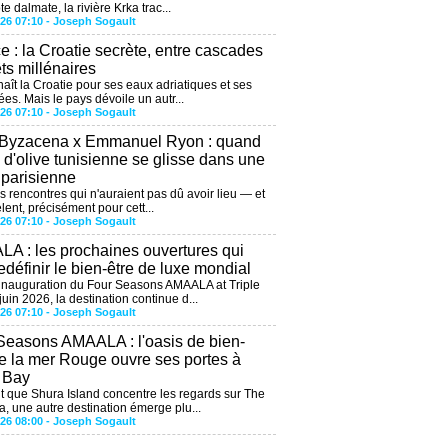
te dalmate, la rivière Krka trac...
026 07:10 -
Joseph Sogault
ce : la Croatie secrète, entre cascades
êts millénaires
aît la Croatie pour ses eaux adriatiques et ses
ées. Mais le pays dévoile un autr...
026 07:10 -
Joseph Sogault
 Byzacena x Emmanuel Ryon : quand
e d'olive tunisienne se glisse dans une
 parisienne
es rencontres qui n'auraient pas dû avoir lieu — et
lent, précisément pour cett...
026 07:10 -
Joseph Sogault
A : les prochaines ouvertures qui
edéfinir le bien-être de luxe mondial
'inauguration du Four Seasons AMAALA at Triple
uin 2026, la destination continue d...
026 07:10 -
Joseph Sogault
Seasons AMAALA : l'oasis de bien-
de la mer Rouge ouvre ses portes à
e Bay
 que Shura Island concentre les regards sur The
, une autre destination émerge plu...
026 08:00 -
Joseph Sogault