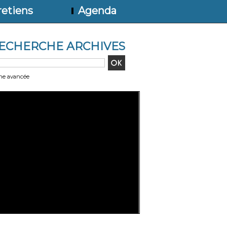
etiens
Agenda
ECHERCHE ARCHIVES
he avancée