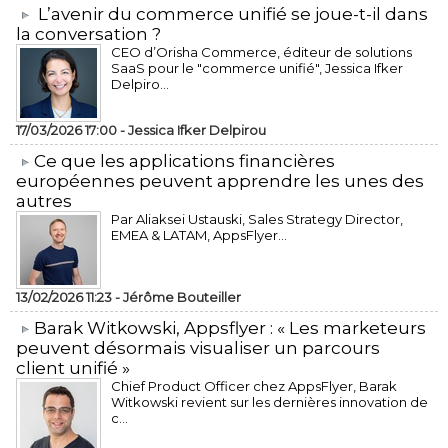
L’avenir du commerce unifié se joue-t-il dans
la conversation ?
CEO d’Orisha Commerce, éditeur de solutions
SaaS pour le "commerce unifié", Jessica Ifker
Delpiro...
17/03/2026 17:00 -
Jessica Ifker Delpirou
​Ce que les applications financières
européennes peuvent apprendre les unes des
autres
Par Aliaksei Ustauski, Sales Strategy Director,
EMEA & LATAM, AppsFlyer...
13/02/2026 11:23 -
Jérôme Bouteiller
​Barak Witkowski, Appsflyer : « Les marketeurs
peuvent désormais visualiser un parcours
client unifié »
Chief Product Officer chez AppsFlyer, ​Barak
Witkowski revient sur les dernières innovation de
c...