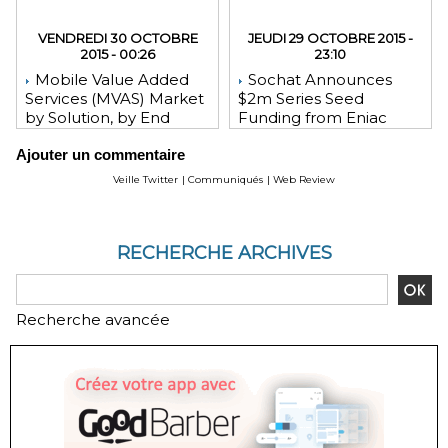
VENDREDI 30 OCTOBRE
JEUDI 29 OCTOBRE 2015 -
2015 - 00:26
23:10
Mobile Value Added
Sochat Announces
Services (MVAS) Market
$2m Series Seed
by Solution, by End
Funding from Eniac
User, by Vertical, & by
Ventures, NEA, and
Ajouter un commentaire
Geography - Global
WeChat Founder Allen
Forecast and Analysis to
Zhang
Veille Twitter
|
Communiqués
|
Web Review
2020 - Reportlinker
Review
RECHERCHE ARCHIVES
Recherche avancée