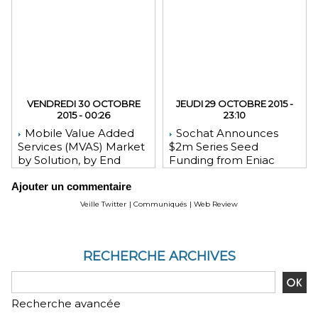
VENDREDI 30 OCTOBRE
JEUDI 29 OCTOBRE 2015 -
2015 - 00:26
23:10
Mobile Value Added
Sochat Announces
Services (MVAS) Market
$2m Series Seed
by Solution, by End
Funding from Eniac
User, by Vertical, & by
Ventures, NEA, and
Ajouter un commentaire
Geography - Global
WeChat Founder Allen
Forecast and Analysis to
Zhang
Veille Twitter
|
Communiqués
|
Web Review
2020 - Reportlinker
Review
RECHERCHE ARCHIVES
Recherche avancée