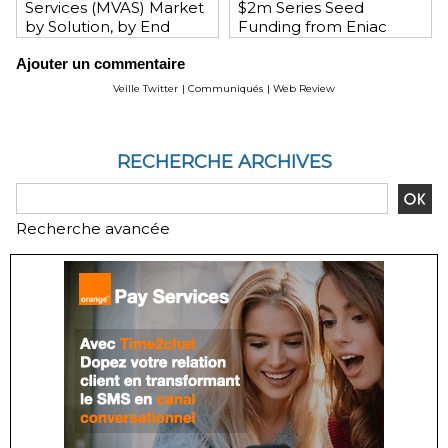
Services (MVAS) Market
$2m Series Seed
by Solution, by End
Funding from Eniac
User, by Vertical, & by
Ventures, NEA, and
Ajouter un commentaire
Geography - Global
WeChat Founder Allen
Forecast and Analysis to
Zhang
Veille Twitter
|
Communiqués
|
Web Review
2020 - Reportlinker
Review
RECHERCHE ARCHIVES
Recherche avancée