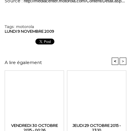
Source :
http://mediacenter.motorola.com/Content/Detail.asp...
Tags
:
motorola
LUNDI 9 NOVEMBRE 2009
<
>
A lire également
VENDREDI 30 OCTOBRE
JEUDI 29 OCTOBRE 2015 -
2015 - 00:26
23:10