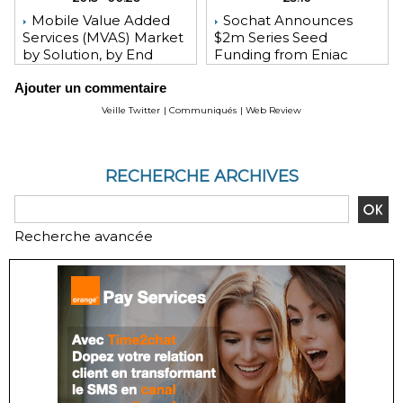
Mobile Value Added
Sochat Announces
Services (MVAS) Market
$2m Series Seed
by Solution, by End
Funding from Eniac
User, by Vertical, & by
Ventures, NEA, and
Ajouter un commentaire
Geography - Global
WeChat Founder Allen
Forecast and Analysis to
Zhang
Veille Twitter
|
Communiqués
|
Web Review
2020 - Reportlinker
Review
RECHERCHE ARCHIVES
Recherche avancée