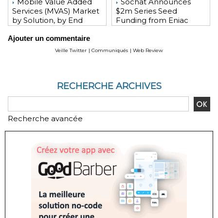
Mobile Value Added
Sochat Announces
Services (MVAS) Market
$2m Series Seed
by Solution, by End
Funding from Eniac
User, by Vertical, & by
Ventures, NEA, and
Ajouter un commentaire
Geography - Global
WeChat Founder Allen
Forecast and Analysis to
Zhang
Veille Twitter
|
Communiqués
|
Web Review
2020 - Reportlinker
Review
RECHERCHE ARCHIVES
Recherche avancée