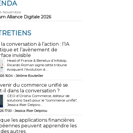
ENDA
24 Novembre
um Alliance Digitale 2026
TRETIENS
 la conversation à l’action : l’IA
tique et l’avènement de
rface invisible
Head of France & Benelux d’Infobip,
Ricardo Roman signe cette tribune
évoquant l’évolution d...
026 16:04 -
Jérôme Bouteiller
avenir du commerce unifié se
t-il dans la conversation ?
CEO d’Orisha Commerce, éditeur de
solutions SaaS pour le "commerce unifié",
Jessica Ifker Delpiro...
26 17:00 -
Jessica Ifker Delpirou
 que les applications financières
péennes peuvent apprendre les
 des autres