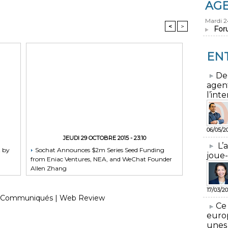
AG
Mardi 
<
>
For
EN
​De
agen
l’inte
06/05/2
JEUDI 29 OCTOBRE 2015 - 23:10
L’
t by
Sochat Announces $2m Series Seed Funding
joue-
from Eniac Ventures, NEA, and WeChat Founder
Allen Zhang
17/03/20
Communiqués
|
Web Review
​Ce
euro
unes