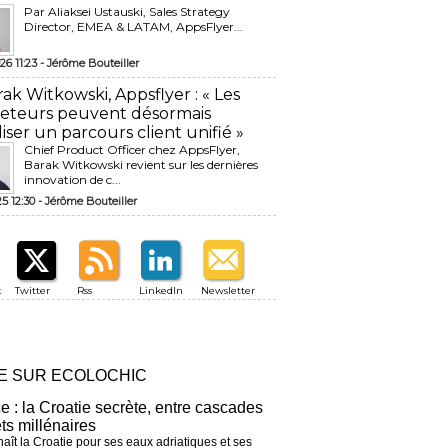
Par Aliaksei Ustauski, Sales Strategy
Director, EMEA & LATAM, AppsFlyer...
26 11:23 -
Jérôme Bouteiller
rak Witkowski, Appsflyer : « Les
eteurs peuvent désormais
liser un parcours client unifié »
Chief Product Officer chez AppsFlyer, ​
Barak Witkowski revient sur les dernières
innovation de c...
25 12:30 -
Jérôme Bouteiller
k
Twitter
Rss
LinkedIn
Newsletter
RE SUR ECOLOCHIC
ce : la Croatie secrète, entre cascades
êts millénaires
aît la Croatie pour ses eaux adriatiques et ses