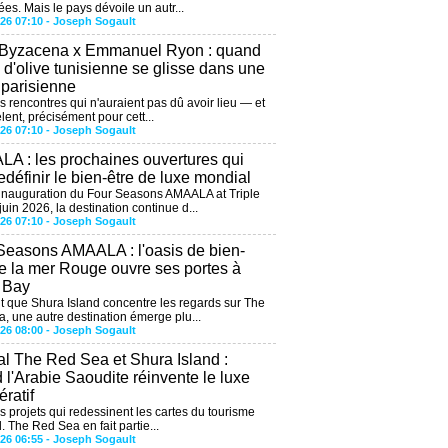
ées. Mais le pays dévoile un autr...
026 07:10 -
Joseph Sogault
 Byzacena x Emmanuel Ryon : quand
e d'olive tunisienne se glisse dans une
 parisienne
es rencontres qui n'auraient pas dû avoir lieu — et
lent, précisément pour cett...
026 07:10 -
Joseph Sogault
A : les prochaines ouvertures qui
edéfinir le bien-être de luxe mondial
'inauguration du Four Seasons AMAALA at Triple
uin 2026, la destination continue d...
026 07:10 -
Joseph Sogault
Seasons AMAALA : l'oasis de bien-
de la mer Rouge ouvre ses portes à
e Bay
 que Shura Island concentre les regards sur The
, une autre destination émerge plu...
026 08:00 -
Joseph Sogault
al The Red Sea et Shura Island :
 l'Arabie Saoudite réinvente le luxe
ratif
es projets qui redessinent les cartes du tourisme
. The Red Sea en fait partie...
026 06:55 -
Joseph Sogault