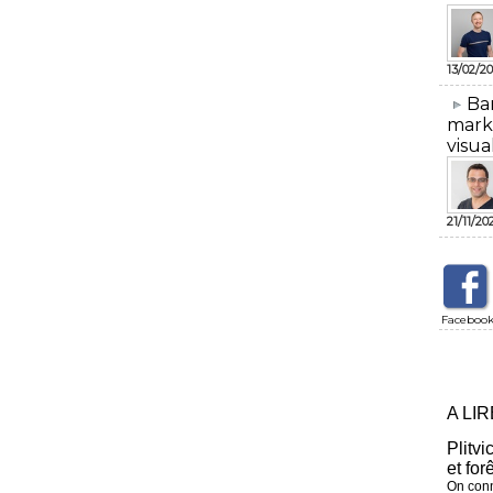
13/02/20
​Ba
mark
visua
21/11/20
Faceboo
A LI
Plitvi
et for
On conn