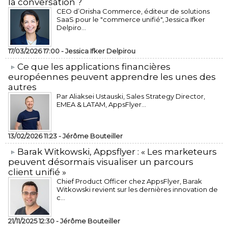
la conversation ?
CEO d’Orisha Commerce, éditeur de solutions
SaaS pour le "commerce unifié", Jessica Ifker
Delpiro...
17/03/2026 17:00 -
Jessica Ifker Delpirou
​Ce que les applications financières
européennes peuvent apprendre les unes des
autres
Par Aliaksei Ustauski, Sales Strategy Director,
EMEA & LATAM, AppsFlyer...
13/02/2026 11:23 -
Jérôme Bouteiller
​Barak Witkowski, Appsflyer : « Les marketeurs
peuvent désormais visualiser un parcours
client unifié »
Chief Product Officer chez AppsFlyer, ​Barak
Witkowski revient sur les dernières innovation de
c...
21/11/2025 12:30 -
Jérôme Bouteiller