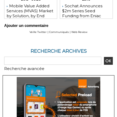
Mobile Value Added
Sochat Announces
Services (MVAS) Market
$2m Series Seed
by Solution, by End
Funding from Eniac
User, by Vertical, & by
Ventures, NEA, and
Ajouter un commentaire
Geography - Global
WeChat Founder Allen
Forecast and Analysis to
Zhang
Veille Twitter
|
Communiqués
|
Web Review
2020 - Reportlinker
Review
RECHERCHE ARCHIVES
Recherche avancée