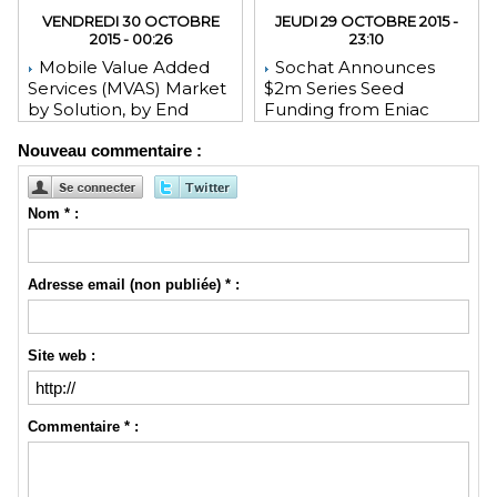
VENDREDI 30 OCTOBRE
JEUDI 29 OCTOBRE 2015 -
2015 - 00:26
23:10
Mobile Value Added
Sochat Announces
Services (MVAS) Market
$2m Series Seed
by Solution, by End
Funding from Eniac
User, by Vertical, & by
Ventures, NEA, and
Nouveau commentaire :
Geography - Global
WeChat Founder Allen
Forecast and Analysis to
Zhang
2020 - Reportlinker
Review
Nom * :
Adresse email (non publiée) * :
Site web :
Commentaire * :