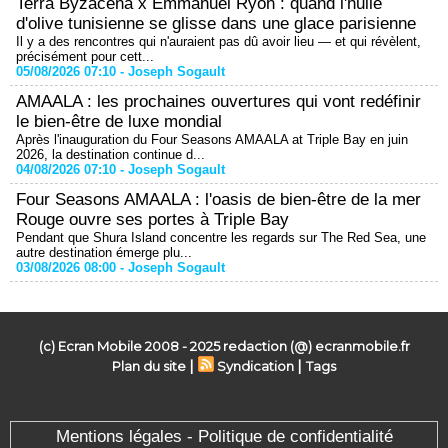
Terra Byzacena x Emmanuel Ryon : quand l'huile
d'olive tunisienne se glisse dans une glace parisienne
Il y a des rencontres qui n'auraient pas dû avoir lieu — et qui révèlent,
précisément pour cett...
05/08/2026 07:10 -
Joseph Sogault
AMAALA : les prochaines ouvertures qui vont redéfinir
le bien-être de luxe mondial
Après l'inauguration du Four Seasons AMAALA at Triple Bay en juin
2026, la destination continue d...
04/08/2026 07:10 -
Joseph Sogault
Four Seasons AMAALA : l'oasis de bien-être de la mer
Rouge ouvre ses portes à Triple Bay
Pendant que Shura Island concentre les regards sur The Red Sea, une
autre destination émerge plu...
03/08/2026 08:00 -
Joseph Sogault
(c) Ecran Mobile 2008 - 2025 redaction (@) ecranmobile.fr
|
|
Plan du site
Syndication
Tags
Mentions légales - Politique de confidentialité