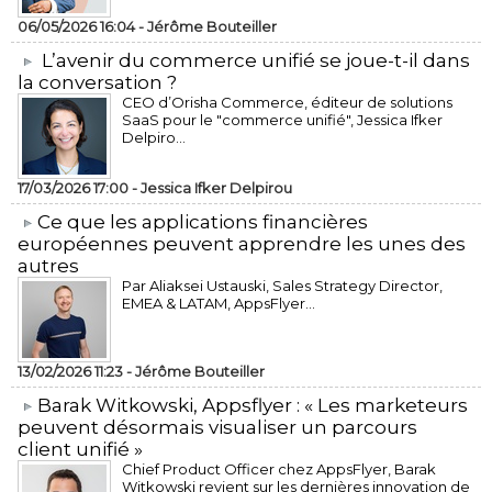
06/05/2026 16:04 -
Jérôme Bouteiller
L’avenir du commerce unifié se joue-t-il dans
la conversation ?
CEO d’Orisha Commerce, éditeur de solutions
SaaS pour le "commerce unifié", Jessica Ifker
Delpiro...
17/03/2026 17:00 -
Jessica Ifker Delpirou
​Ce que les applications financières
européennes peuvent apprendre les unes des
autres
Par Aliaksei Ustauski, Sales Strategy Director,
EMEA & LATAM, AppsFlyer...
13/02/2026 11:23 -
Jérôme Bouteiller
​Barak Witkowski, Appsflyer : « Les marketeurs
peuvent désormais visualiser un parcours
client unifié »
Chief Product Officer chez AppsFlyer, ​Barak
Witkowski revient sur les dernières innovation de