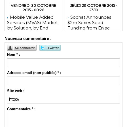
VENDREDI 30 OCTOBRE
JEUDI 29 OCTOBRE 2015 -
2015 - 00:26
23:10
Mobile Value Added
Sochat Announces
Services (MVAS) Market
$2m Series Seed
by Solution, by End
Funding from Eniac
User, by Vertical, & by
Ventures, NEA, and
Nouveau commentaire :
Geography - Global
WeChat Founder Allen
Forecast and Analysis to
Zhang
2020 - Reportlinker
Review
Nom * :
Adresse email (non publiée) * :
Site web :
Commentaire * :