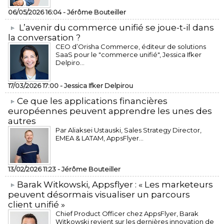
06/05/2026 16:04 -
Jérôme Bouteiller
L’avenir du commerce unifié se joue-t-il dans
la conversation ?
CEO d’Orisha Commerce, éditeur de solutions
SaaS pour le "commerce unifié", Jessica Ifker
Delpiro...
17/03/2026 17:00 -
Jessica Ifker Delpirou
​Ce que les applications financières
européennes peuvent apprendre les unes des
autres
Par Aliaksei Ustauski, Sales Strategy Director,
EMEA & LATAM, AppsFlyer...
13/02/2026 11:23 -
Jérôme Bouteiller
​Barak Witkowski, Appsflyer : « Les marketeurs
peuvent désormais visualiser un parcours
client unifié »
Chief Product Officer chez AppsFlyer, ​Barak
Witkowski revient sur les dernières innovation de