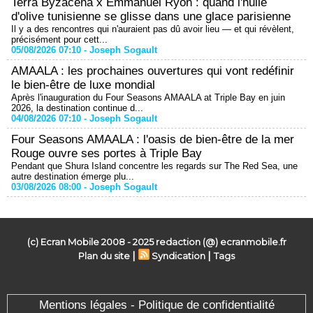
Terra Byzacena x Emmanuel Ryon : quand l'huile
d'olive tunisienne se glisse dans une glace parisienne
Il y a des rencontres qui n'auraient pas dû avoir lieu — et qui révèlent,
précisément pour cett...
05/08/2026 07:10 -
Joseph Sogault
AMAALA : les prochaines ouvertures qui vont redéfinir
le bien-être de luxe mondial
Après l'inauguration du Four Seasons AMAALA at Triple Bay en juin
2026, la destination continue d...
04/08/2026 07:10 -
Joseph Sogault
Four Seasons AMAALA : l'oasis de bien-être de la mer
Rouge ouvre ses portes à Triple Bay
Pendant que Shura Island concentre les regards sur The Red Sea, une
autre destination émerge plu...
03/08/2026 08:00 -
Joseph Sogault
(c) Ecran Mobile 2008 - 2025 redaction (@) ecranmobile.fr
|
|
Plan du site
Syndication
Tags
Mentions légales - Politique de confidentialité