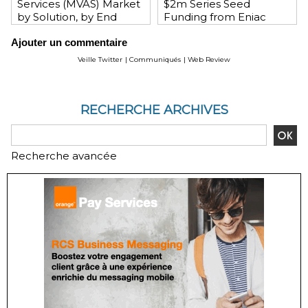
Services (MVAS) Market
$2m Series Seed
by Solution, by End
Funding from Eniac
User, by Vertical, & by
Ventures, NEA, and
Ajouter un commentaire
Geography - Global
WeChat Founder Allen
Forecast and Analysis to
Zhang
Veille Twitter
|
Communiqués
|
Web Review
2020 - Reportlinker
Review
RECHERCHE ARCHIVES
Recherche avancée