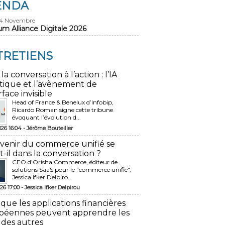
ENDA
24 Novembre
um Alliance Digitale 2026
TRETIENS
 la conversation à l’action : l’IA
tique et l’avènement de
rface invisible
Head of France & Benelux d’Infobip,
Ricardo Roman signe cette tribune
évoquant l’évolution d...
026 16:04 -
Jérôme Bouteiller
avenir du commerce unifié se
t-il dans la conversation ?
CEO d’Orisha Commerce, éditeur de
solutions SaaS pour le "commerce unifié",
Jessica Ifker Delpiro...
26 17:00 -
Jessica Ifker Delpirou
 que les applications financières
péennes peuvent apprendre les
 des autres