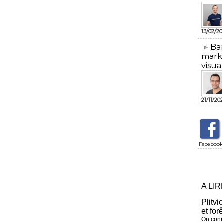
13/02/20
​Ba
mark
visua
21/11/20
Faceboo
A LI
Plitvi
et for
On conn