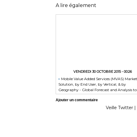
A lire également
VENDREDI 30 OCTOBRE 2015 - 00:26
Mobile Value Added Services (MVAS) Marke
Solution, by End User, by Vertical, & by
Geography - Global Forecast and Analysis to
2020 - Reportlinker Review
Ajouter un commentaire
Veille Twitter
|