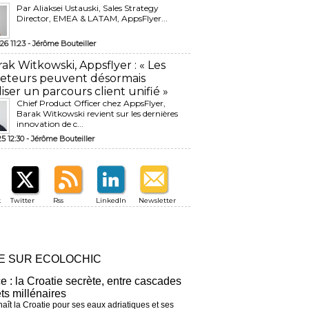
Par Aliaksei Ustauski, Sales Strategy
Director, EMEA & LATAM, AppsFlyer...
26 11:23 -
Jérôme Bouteiller
rak Witkowski, Appsflyer : « Les
eteurs peuvent désormais
liser un parcours client unifié »
Chief Product Officer chez AppsFlyer, ​
Barak Witkowski revient sur les dernières
innovation de c...
25 12:30 -
Jérôme Bouteiller
k
Twitter
Rss
LinkedIn
Newsletter
RE SUR ECOLOCHIC
ce : la Croatie secrète, entre cascades
êts millénaires
aît la Croatie pour ses eaux adriatiques et ses