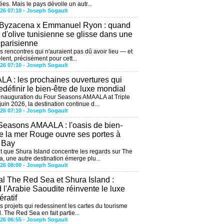
ées. Mais le pays dévoile un autr...
026 07:10 -
Joseph Sogault
 Byzacena x Emmanuel Ryon : quand
e d'olive tunisienne se glisse dans une
 parisienne
es rencontres qui n'auraient pas dû avoir lieu — et
lent, précisément pour cett...
026 07:10 -
Joseph Sogault
A : les prochaines ouvertures qui
edéfinir le bien-être de luxe mondial
'inauguration du Four Seasons AMAALA at Triple
uin 2026, la destination continue d...
026 07:10 -
Joseph Sogault
Seasons AMAALA : l'oasis de bien-
de la mer Rouge ouvre ses portes à
e Bay
 que Shura Island concentre les regards sur The
, une autre destination émerge plu...
026 08:00 -
Joseph Sogault
al The Red Sea et Shura Island :
 l'Arabie Saoudite réinvente le luxe
ratif
es projets qui redessinent les cartes du tourisme
. The Red Sea en fait partie...
026 06:55 -
Joseph Sogault