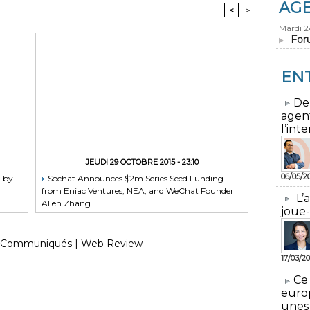
AG
<
>
Mardi 
For
EN
​De
agen
l’inte
JEUDI 29 OCTOBRE 2015 - 23:10
06/05/2
t by
Sochat Announces $2m Series Seed Funding
from Eniac Ventures, NEA, and WeChat Founder
L’
Allen Zhang
joue-
Communiqués
|
Web Review
17/03/20
​Ce
euro
unes