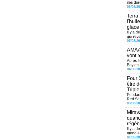
îles dor
06/08/2
Terra
l'huil
glace
Il y a d
qui révè
05/08/2
AMAAL
vont r
Après l
Bay en j
04/08/2
Four 
être 
Tripl
Pendant
Red Sea
03/08/2
Mirav
quand
régéné
Il y a d
mondial
01/08/2