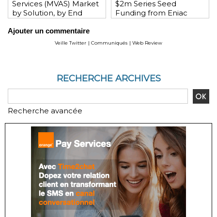
Services (MVAS) Market
$2m Series Seed
by Solution, by End
Funding from Eniac
User, by Vertical, & by
Ventures, NEA, and
Ajouter un commentaire
Geography - Global
WeChat Founder Allen
Forecast and Analysis to
Zhang
Veille Twitter
|
Communiqués
|
Web Review
2020 - Reportlinker
Review
RECHERCHE ARCHIVES
Recherche avancée