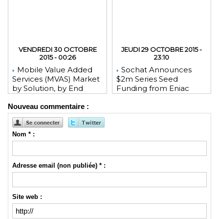
VENDREDI 30 OCTOBRE
JEUDI 29 OCTOBRE 2015 -
2015 - 00:26
23:10
Mobile Value Added
Sochat Announces
Services (MVAS) Market
$2m Series Seed
by Solution, by End
Funding from Eniac
User, by Vertical, & by
Ventures, NEA, and
Nouveau commentaire :
Geography - Global
WeChat Founder Allen
Forecast and Analysis to
Zhang
2020 - Reportlinker
Review
Nom * :
Adresse email (non publiée) * :
Site web :