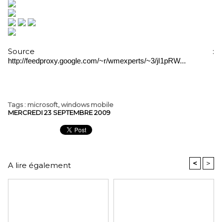
Source :
http://feedproxy.google.com/~r/wmexperts/~3/jI1pRW...
Tags
:
microsoft
,
windows mobile
MERCREDI 23 SEPTEMBRE 2009
<
>
A lire également