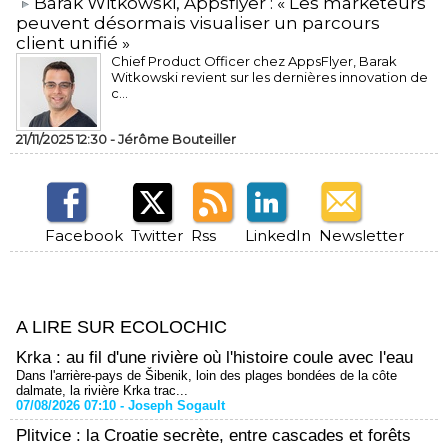
​Barak Witkowski, Appsflyer : « Les marketeurs
peuvent désormais visualiser un parcours
client unifié »
Chief Product Officer chez AppsFlyer, ​Barak
Witkowski revient sur les dernières innovation de
c...
21/11/2025 12:30 -
Jérôme Bouteiller
Facebook
Twitter
Rss
LinkedIn
Newsletter
A LIRE SUR ECOLOCHIC
Krka : au fil d'une rivière où l'histoire coule avec l'eau
Dans l'arrière-pays de Šibenik, loin des plages bondées de la côte
dalmate, la rivière Krka trac...
07/08/2026 07:10 -
Joseph Sogault
Plitvice : la Croatie secrète, entre cascades et forêts