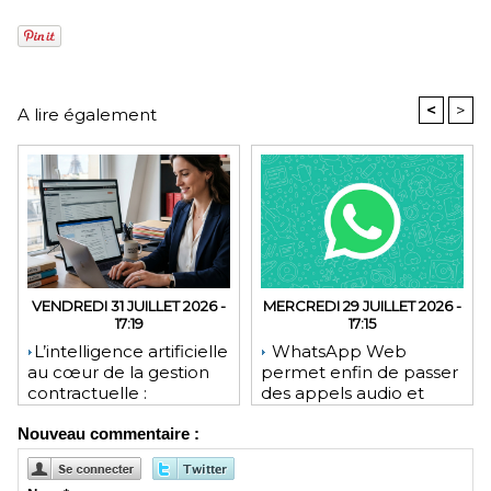
<
>
A lire également
VENDREDI 31 JUILLET 2026 -
MERCREDI 29 JUILLET 2026 -
17:19
17:15
​L’intelligence artificielle
WhatsApp Web
au cœur de la gestion
permet enfin de passer
contractuelle :
des appels audio et
révolution ou mutation
vidéo depuis le
Nouveau commentaire :
pour les juristes ?
navigateur