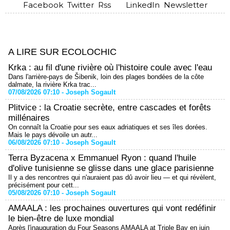
Facebook
Twitter
Rss
LinkedIn
Newsletter
A LIRE SUR ECOLOCHIC
Krka : au fil d'une rivière où l'histoire coule avec l'eau
Dans l'arrière-pays de Šibenik, loin des plages bondées de la côte
dalmate, la rivière Krka trac...
07/08/2026 07:10 -
Joseph Sogault
Plitvice : la Croatie secrète, entre cascades et forêts
millénaires
On connaît la Croatie pour ses eaux adriatiques et ses îles dorées.
Mais le pays dévoile un autr...
06/08/2026 07:10 -
Joseph Sogault
Terra Byzacena x Emmanuel Ryon : quand l'huile
d'olive tunisienne se glisse dans une glace parisienne
Il y a des rencontres qui n'auraient pas dû avoir lieu — et qui révèlent,
précisément pour cett...
05/08/2026 07:10 -
Joseph Sogault
AMAALA : les prochaines ouvertures qui vont redéfinir
le bien-être de luxe mondial
Après l'inauguration du Four Seasons AMAALA at Triple Bay en juin