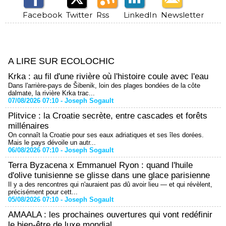
Facebook
Twitter
Rss
LinkedIn
Newsletter
A LIRE SUR ECOLOCHIC
Krka : au fil d'une rivière où l'histoire coule avec l'eau
Dans l'arrière-pays de Šibenik, loin des plages bondées de la côte
dalmate, la rivière Krka trac...
07/08/2026 07:10 -
Joseph Sogault
Plitvice : la Croatie secrète, entre cascades et forêts
millénaires
On connaît la Croatie pour ses eaux adriatiques et ses îles dorées.
Mais le pays dévoile un autr...
06/08/2026 07:10 -
Joseph Sogault
Terra Byzacena x Emmanuel Ryon : quand l'huile
d'olive tunisienne se glisse dans une glace parisienne
Il y a des rencontres qui n'auraient pas dû avoir lieu — et qui révèlent,
précisément pour cett...
05/08/2026 07:10 -
Joseph Sogault
AMAALA : les prochaines ouvertures qui vont redéfinir
le bien-être de luxe mondial