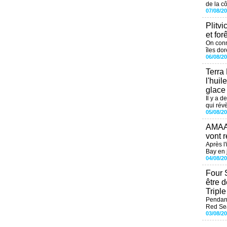
de la cô
07/08/2
Plitvi
et for
On conn
îles dor
06/08/2
Terra
l'huil
glace
Il y a d
qui révè
05/08/2
AMAAL
vont r
Après l
Bay en j
04/08/2
Four 
être 
Tripl
Pendant
Red Sea
03/08/2