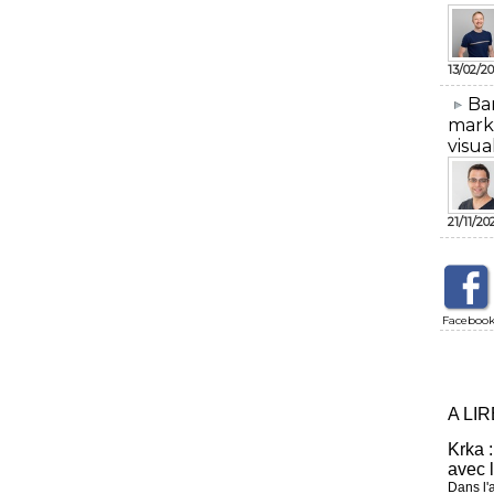
13/02/20
​Ba
mark
visua
21/11/20
Faceboo
A LI
Krka :
avec 
Dans l'