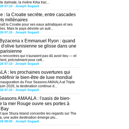
te dalmate, la rivière Krka trac...
026 07:10 -
Joseph Sogault
ce : la Croatie secrète, entre cascades
êts millénaires
aît la Croatie pour ses eaux adriatiques et ses
ées. Mais le pays dévoile un autr...
026 07:10 -
Joseph Sogault
 Byzacena x Emmanuel Ryon : quand
e d'olive tunisienne se glisse dans une
 parisienne
es rencontres qui n'auraient pas dû avoir lieu — et
lent, précisément pour cett...
026 07:10 -
Joseph Sogault
A : les prochaines ouvertures qui
edéfinir le bien-être de luxe mondial
'inauguration du Four Seasons AMAALA at Triple
uin 2026, la destination continue d...
026 07:10 -
Joseph Sogault
Seasons AMAALA : l'oasis de bien-
de la mer Rouge ouvre ses portes à
e Bay
 que Shura Island concentre les regards sur The
, une autre destination émerge plu...
026 08:00 -
Joseph Sogault