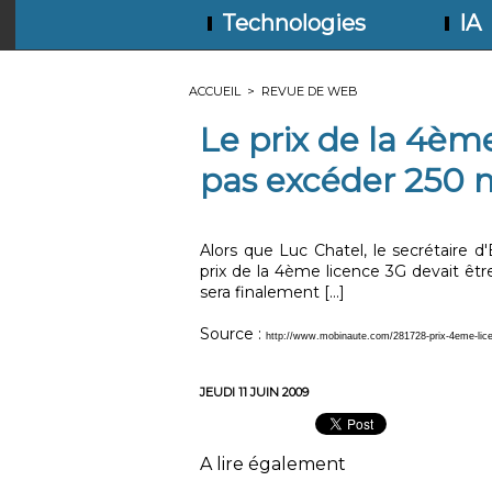
Technologies
IA
ACCUEIL
>
REVUE DE WEB
Le prix de la 4èm
pas excéder 250 m
Alors que Luc Chatel, le secrétaire d'
prix de la 4ème licence 3G devait être 
sera finalement [...]
Source :
http://www.mobinaute.com/281728-prix-4eme-lice
JEUDI 11 JUIN 2009
A lire également