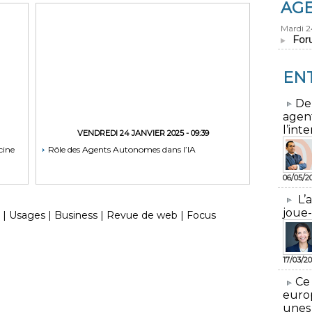
AG
Mardi 
For
EN
​De
agen
l’inte
VENDREDI 24 JANVIER 2025 - 09:39
cine
Rôle des Agents Autonomes dans l’IA
06/05/2
L’
joue-
|
Usages
|
Business
|
Revue de web
|
Focus
17/03/20
​Ce
euro
unes