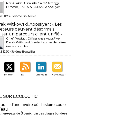
Par Aliaksei Ustauski, Sales Strategy
Director, EMEA & LATAM, AppsFlyer...
26 11:23 -
Jérôme Bouteiller
rak Witkowski, Appsflyer : « Les
eteurs peuvent désormais
liser un parcours client unifié »
Chief Product Officer chez AppsFlyer, ​
Barak Witkowski revient sur les dernières
innovation de c...
25 12:30 -
Jérôme Bouteiller
k
Twitter
Rss
LinkedIn
Newsletter
RE SUR ECOLOCHIC
 au fil d'une rivière où l'histoire coule
l'eau
arrière-pays de Šibenik, loin des plages bondées