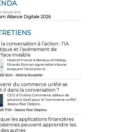
ENDA
24 Novembre
um Alliance Digitale 2026
TRETIENS
 la conversation à l’action : l’IA
tique et l’avènement de
rface invisible
Head of France & Benelux d’Infobip,
Ricardo Roman signe cette tribune
évoquant l’évolution d...
026 16:04 -
Jérôme Bouteiller
avenir du commerce unifié se
t-il dans la conversation ?
CEO d’Orisha Commerce, éditeur de
solutions SaaS pour le "commerce unifié",
Jessica Ifker Delpiro...
26 17:00 -
Jessica Ifker Delpirou
 que les applications financières
péennes peuvent apprendre les
 des autres