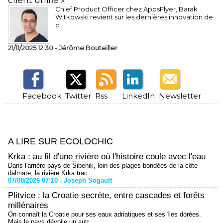
client unifié »
Chief Product Officer chez AppsFlyer, ​Barak
Witkowski revient sur les dernières innovation de
c...
21/11/2025 12:30 -
Jérôme Bouteiller
Facebook
Twitter
Rss
LinkedIn
Newsletter
A LIRE SUR ECOLOCHIC
Krka : au fil d'une rivière où l'histoire coule avec l'eau
Dans l'arrière-pays de Šibenik, loin des plages bondées de la côte
dalmate, la rivière Krka trac...
07/08/2026 07:10 -
Joseph Sogault
Plitvice : la Croatie secrète, entre cascades et forêts
millénaires
On connaît la Croatie pour ses eaux adriatiques et ses îles dorées.
Mais le pays dévoile un autr...