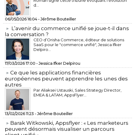
Roman signe cette tribune évoquant l’évolution
d...
06/05/2026 16:04 -
Jérôme Bouteiller
L’avenir du commerce unifié se joue-t-il dans
la conversation ?
CEO d’Orisha Commerce, éditeur de solutions
SaaS pour le "commerce unifié", Jessica Ifker
Delpiro...
17/03/2026 17:00 -
Jessica Ifker Delpirou
​Ce que les applications financières
européennes peuvent apprendre les unes des
autres
Par Aliaksei Ustauski, Sales Strategy Director,
EMEA & LATAM, AppsFlyer...
13/02/2026 11:23 -
Jérôme Bouteiller
​Barak Witkowski, Appsflyer : « Les marketeurs
peuvent désormais visualiser un parcours