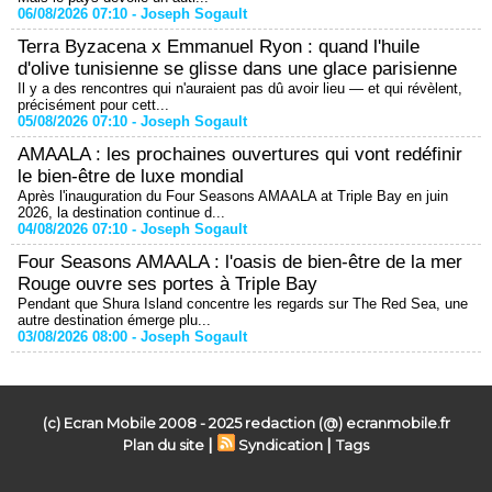
06/08/2026 07:10 -
Joseph Sogault
Terra Byzacena x Emmanuel Ryon : quand l'huile
d'olive tunisienne se glisse dans une glace parisienne
Il y a des rencontres qui n'auraient pas dû avoir lieu — et qui révèlent,
précisément pour cett...
05/08/2026 07:10 -
Joseph Sogault
AMAALA : les prochaines ouvertures qui vont redéfinir
le bien-être de luxe mondial
Après l'inauguration du Four Seasons AMAALA at Triple Bay en juin
2026, la destination continue d...
04/08/2026 07:10 -
Joseph Sogault
Four Seasons AMAALA : l'oasis de bien-être de la mer
Rouge ouvre ses portes à Triple Bay
Pendant que Shura Island concentre les regards sur The Red Sea, une
autre destination émerge plu...
03/08/2026 08:00 -
Joseph Sogault
(c) Ecran Mobile 2008 - 2025 redaction (@) ecranmobile.fr
|
|
Plan du site
Syndication
Tags