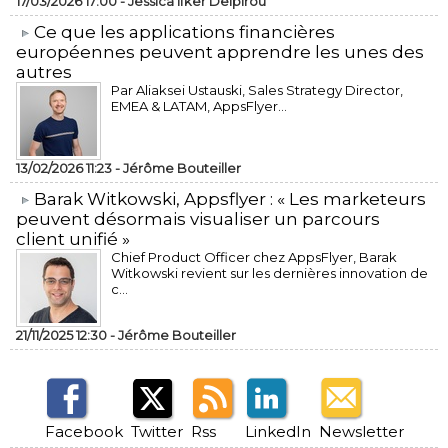
17/03/2026 17:00 -
Jessica Ifker Delpirou
​Ce que les applications financières
européennes peuvent apprendre les unes des
autres
Par Aliaksei Ustauski, Sales Strategy Director,
EMEA & LATAM, AppsFlyer...
13/02/2026 11:23 -
Jérôme Bouteiller
​Barak Witkowski, Appsflyer : « Les marketeurs
peuvent désormais visualiser un parcours
client unifié »
Chief Product Officer chez AppsFlyer, ​Barak
Witkowski revient sur les dernières innovation de
c...
21/11/2025 12:30 -
Jérôme Bouteiller
Facebook
Twitter
Rss
LinkedIn
Newsletter