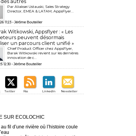
 des autres
Par Aliaksei Ustauski, Sales Strategy
Director, EMEA & LATAM, AppsFlyer...
26 11:23 -
Jérôme Bouteiller
rak Witkowski, Appsflyer : « Les
eteurs peuvent désormais
liser un parcours client unifié »
Chief Product Officer chez AppsFlyer, ​
Barak Witkowski revient sur les dernières
innovation de c...
25 12:30 -
Jérôme Bouteiller
k
Twitter
Rss
LinkedIn
Newsletter
RE SUR ECOLOCHIC
 au fil d'une rivière où l'histoire coule
l'eau