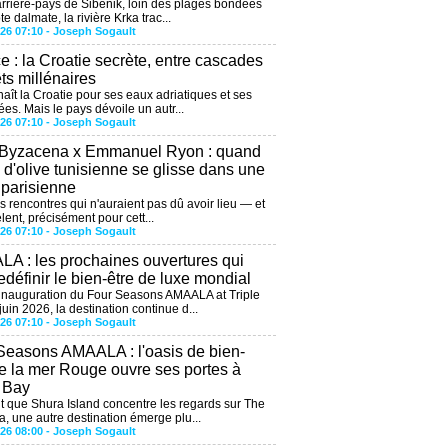
arrière-pays de Šibenik, loin des plages bondées
te dalmate, la rivière Krka trac...
026 07:10 -
Joseph Sogault
ce : la Croatie secrète, entre cascades
êts millénaires
aît la Croatie pour ses eaux adriatiques et ses
ées. Mais le pays dévoile un autr...
026 07:10 -
Joseph Sogault
 Byzacena x Emmanuel Ryon : quand
e d'olive tunisienne se glisse dans une
 parisienne
es rencontres qui n'auraient pas dû avoir lieu — et
lent, précisément pour cett...
026 07:10 -
Joseph Sogault
A : les prochaines ouvertures qui
edéfinir le bien-être de luxe mondial
'inauguration du Four Seasons AMAALA at Triple
uin 2026, la destination continue d...
026 07:10 -
Joseph Sogault
Seasons AMAALA : l'oasis de bien-
de la mer Rouge ouvre ses portes à
e Bay
 que Shura Island concentre les regards sur The
, une autre destination émerge plu...
026 08:00 -
Joseph Sogault