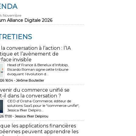
ENDA
24 Novembre
um Alliance Digitale 2026
TRETIENS
 la conversation à l’action : l’IA
tique et l’avènement de
rface invisible
Head of France & Benelux d’Infobip,
Ricardo Roman signe cette tribune
évoquant l’évolution d...
026 16:04 -
Jérôme Bouteiller
avenir du commerce unifié se
t-il dans la conversation ?
CEO d’Orisha Commerce, éditeur de
solutions SaaS pour le "commerce unifié",
Jessica Ifker Delpiro...
26 17:00 -
Jessica Ifker Delpirou
 que les applications financières
péennes peuvent apprendre les