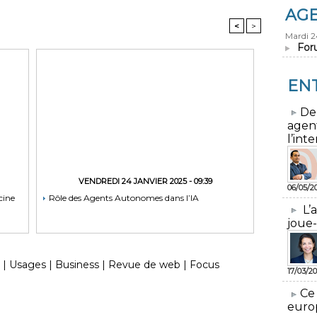
AG
<
>
Mardi 
For
EN
​De
agen
l’inte
VENDREDI 24 JANVIER 2025 - 09:39
06/05/2
cine
Rôle des Agents Autonomes dans l’IA
L’
joue-
|
Usages
|
Business
|
Revue de web
|
Focus
17/03/20
​Ce
euro