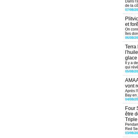
Dans l'
de la cô
07/08/2
Plitvi
et for
On conn
îles dor
06/08/2
Terra
l'huil
glace
Il y a d
qui révè
05/08/2
AMAAL
vont r
Après l
Bay en j
04/08/2
Four 
être 
Tripl
Pendant
Red Sea
03/08/2