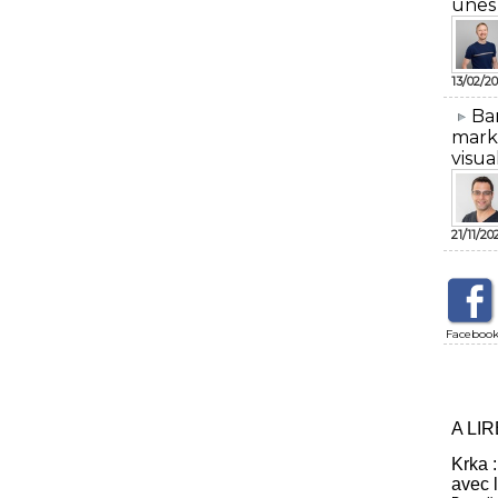
unes
13/02/20
​Ba
mark
visua
21/11/20
Faceboo
A LI
Krka :
avec 