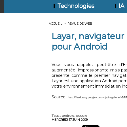
Technologies
IA
ACCUEIL
>
REVUE DE WEB
Layar, navigateur
pour Android
Vous vous rappelez peut-être d’En
augmentée, impressionante mais pas 
présente comme le premier navigat
Layar est une application Android per
votre environnement immédiat en incru
Source :
http://feedproxy.google.com/~r/pointgphone/~3/N
Tags
:
android
,
google
MERCREDI 17 JUIN 2009