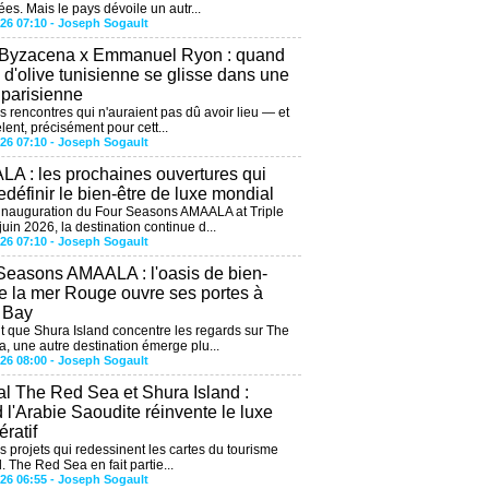
ées. Mais le pays dévoile un autr...
026 07:10 -
Joseph Sogault
 Byzacena x Emmanuel Ryon : quand
e d'olive tunisienne se glisse dans une
 parisienne
es rencontres qui n'auraient pas dû avoir lieu — et
lent, précisément pour cett...
026 07:10 -
Joseph Sogault
A : les prochaines ouvertures qui
edéfinir le bien-être de luxe mondial
'inauguration du Four Seasons AMAALA at Triple
uin 2026, la destination continue d...
026 07:10 -
Joseph Sogault
Seasons AMAALA : l'oasis de bien-
de la mer Rouge ouvre ses portes à
e Bay
 que Shura Island concentre les regards sur The
, une autre destination émerge plu...
026 08:00 -
Joseph Sogault
al The Red Sea et Shura Island :
 l'Arabie Saoudite réinvente le luxe
ratif
es projets qui redessinent les cartes du tourisme
. The Red Sea en fait partie...
026 06:55 -
Joseph Sogault