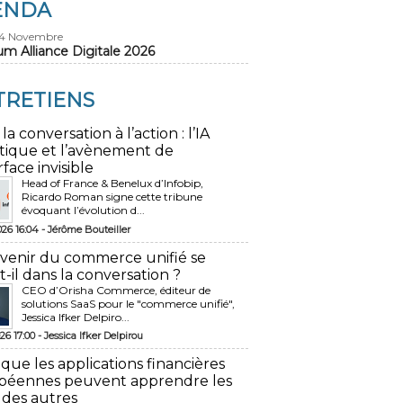
ENDA
24 Novembre
um Alliance Digitale 2026
TRETIENS
 la conversation à l’action : l’IA
tique et l’avènement de
rface invisible
Head of France & Benelux d’Infobip,
Ricardo Roman signe cette tribune
évoquant l’évolution d...
026 16:04 -
Jérôme Bouteiller
avenir du commerce unifié se
t-il dans la conversation ?
CEO d’Orisha Commerce, éditeur de
solutions SaaS pour le "commerce unifié",
Jessica Ifker Delpiro...
26 17:00 -
Jessica Ifker Delpirou
 que les applications financières
péennes peuvent apprendre les
 des autres