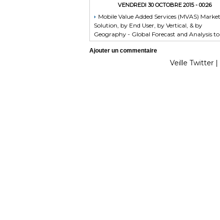
VENDREDI 30 OCTOBRE 2015 - 00:26
Mobile Value Added Services (MVAS) Marke
Solution, by End User, by Vertical, & by
Geography - Global Forecast and Analysis to
2020 - Reportlinker Review
Ajouter un commentaire
Veille Twitter
|