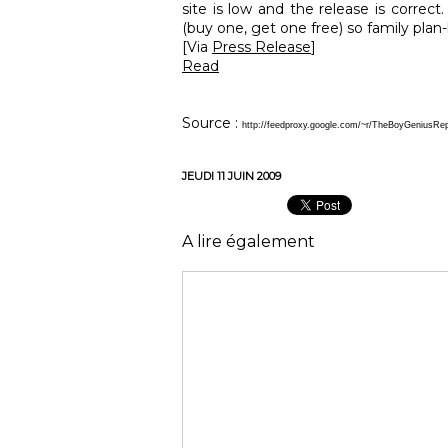
site is low and the release is correc
(buy one, get one free) so family plan-h
[Via
Press Release
]
Read
Source :
http://feedproxy.google.com/~r/TheBoyGeniusRepo
JEUDI 11 JUIN 2009
A lire également