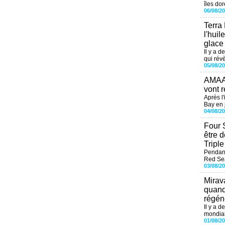
îles dor
06/08/2
Terra
l'huil
glace
Il y a d
qui révè
05/08/2
AMAAL
vont r
Après l
Bay en j
04/08/2
Four 
être 
Tripl
Pendant
Red Sea
03/08/2
Mirav
quand
régéné
Il y a d
mondial
01/08/2