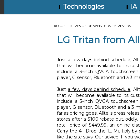
Technologies
IA
ACCUEIL
>
REVUE DE WEB
>
WEB REVIEW
LG Tritan from Allt
Just a few days behind schedule, All
that will become available to its cu
include a 3-inch QVGA touchscreen
player, G sensor, Bluetooth and a 3 me
Just
a few days behind schedule
, Al
that will become available to its c
include a 3-inch QVGA touchscreen
player, G sensor, Bluetooth and a 3 
far as pricing goes, Alltel’s press relea
stores after a $100 rebate but, oddly,
retail price of $449.99, an online di
Carry the 4… Drop the 1… Multiply by 
like the site says. Our advice: If you 