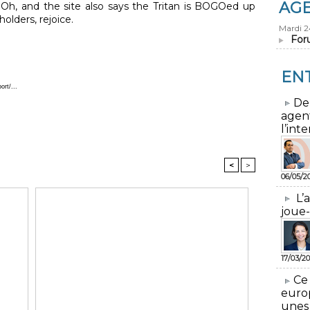
AG
t. Oh, and the site also says the Tritan is BOGOed up
olders, rejoice.
Mardi 
For
EN
rt/...
​De
agen
l’inte
<
>
06/05/2
L’
joue-
17/03/20
​Ce
euro
unes