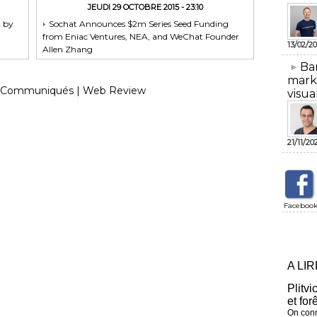
JEUDI 29 OCTOBRE 2015 - 23:10
t by
Sochat Announces $2m Series Seed Funding
from Eniac Ventures, NEA, and WeChat Founder
13/02/20
Allen Zhang
​Ba
mark
Communiqués
|
Web Review
visua
21/11/20
Faceboo
A LI
Plitvi
et for
On conn