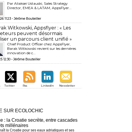
Par Aliaksei Ustauski, Sales Strategy
Director, EMEA & LATAM, AppsFlyer...
26 11:23 -
Jérôme Bouteiller
rak Witkowski, Appsflyer : « Les
eteurs peuvent désormais
liser un parcours client unifié »
Chief Product Officer chez AppsFlyer, ​
Barak Witkowski revient sur les dernières
innovation de c...
25 12:30 -
Jérôme Bouteiller
k
Twitter
Rss
LinkedIn
Newsletter
RE SUR ECOLOCHIC
ce : la Croatie secrète, entre cascades
êts millénaires
aît la Croatie pour ses eaux adriatiques et ses