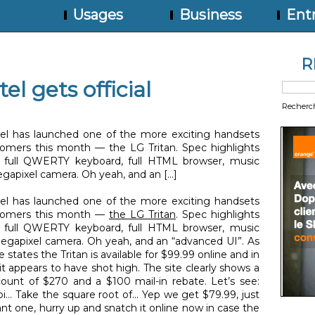
Usages
Business
Entr
R
el gets official
Recherc
tel has launched one of the more exciting handsets
stomers this month — the LG Tritan. Spec highlights
, full QWERTY keyboard, full HTML browser, music
gapixel camera. Oh yeah, and an [...]
ltel has launched one of the more exciting handsets
ustomers this month —
the LG Tritan
. Spec highlights
, full QWERTY keyboard, full HTML browser, music
megapixel camera. Oh yeah, and an “advanced UI”. As
se states the Tritan is available for $99.99 online and in
 it appears to have shot high. The site clearly shows a
scount of $270 and a $100 mail-in rebate. Let’s see:
pi… Take the square root of… Yep we get $79.99, just
want one, hurry up and snatch it online now in case the