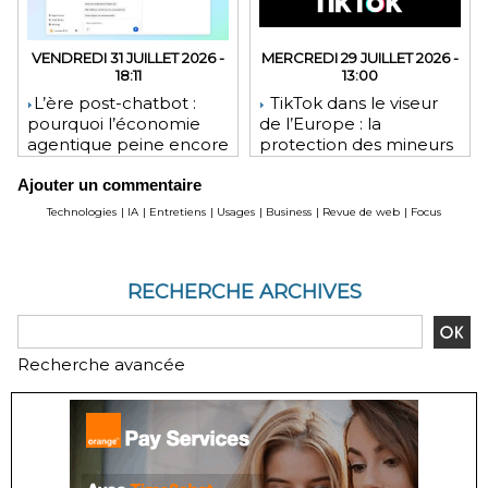
VENDREDI 31 JUILLET 2026 -
MERCREDI 29 JUILLET 2026 -
18:11
13:00
​L’ère post-chatbot :
TikTok dans le viseur
pourquoi l’économie
de l’Europe : la
agentique peine encore
protection des mineurs
à tenir ses promesses
pourrait lui coûter une
Ajouter un commentaire
financières
lourde amende
Technologies
|
IA
|
Entretiens
|
Usages
|
Business
|
Revue de web
|
Focus
RECHERCHE ARCHIVES
Recherche avancée