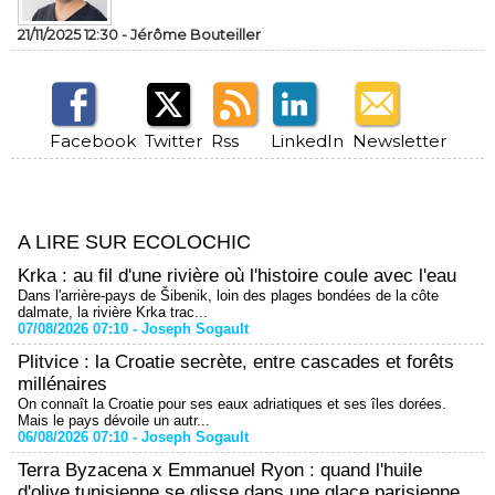
21/11/2025 12:30 -
Jérôme Bouteiller
Facebook
Twitter
Rss
LinkedIn
Newsletter
A LIRE SUR ECOLOCHIC
Krka : au fil d'une rivière où l'histoire coule avec l'eau
Dans l'arrière-pays de Šibenik, loin des plages bondées de la côte
dalmate, la rivière Krka trac...
07/08/2026 07:10 -
Joseph Sogault
Plitvice : la Croatie secrète, entre cascades et forêts
millénaires
On connaît la Croatie pour ses eaux adriatiques et ses îles dorées.
Mais le pays dévoile un autr...
06/08/2026 07:10 -
Joseph Sogault
Terra Byzacena x Emmanuel Ryon : quand l'huile
d'olive tunisienne se glisse dans une glace parisienne