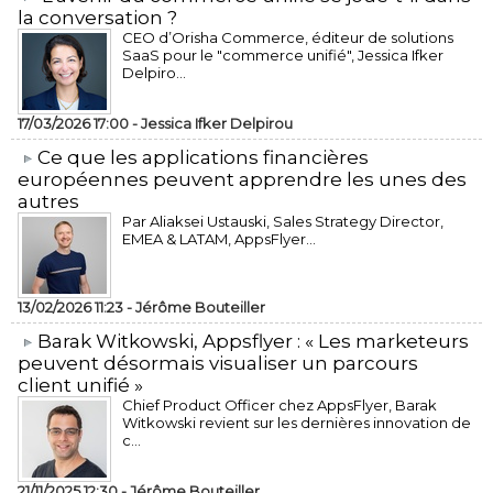
la conversation ?
CEO d’Orisha Commerce, éditeur de solutions
SaaS pour le "commerce unifié", Jessica Ifker
Delpiro...
17/03/2026 17:00 -
Jessica Ifker Delpirou
​Ce que les applications financières
européennes peuvent apprendre les unes des
autres
Par Aliaksei Ustauski, Sales Strategy Director,
EMEA & LATAM, AppsFlyer...
13/02/2026 11:23 -
Jérôme Bouteiller
​Barak Witkowski, Appsflyer : « Les marketeurs
peuvent désormais visualiser un parcours
client unifié »
Chief Product Officer chez AppsFlyer, ​Barak
Witkowski revient sur les dernières innovation de
c...
21/11/2025 12:30 -
Jérôme Bouteiller