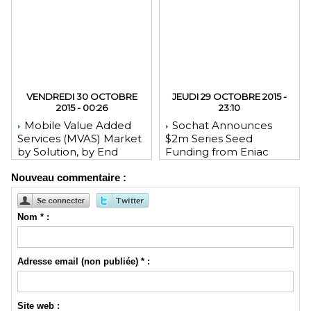
VENDREDI 30 OCTOBRE
JEUDI 29 OCTOBRE 2015 -
2015 - 00:26
23:10
Mobile Value Added
Sochat Announces
Services (MVAS) Market
$2m Series Seed
by Solution, by End
Funding from Eniac
User, by Vertical, & by
Ventures, NEA, and
Nouveau commentaire :
Geography - Global
WeChat Founder Allen
Forecast and Analysis to
Zhang
2020 - Reportlinker
Review
Nom * :
Adresse email (non publiée) * :
Site web :