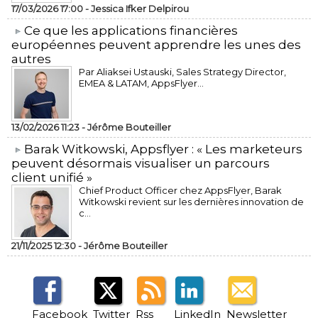
17/03/2026 17:00 -
Jessica Ifker Delpirou
​Ce que les applications financières
européennes peuvent apprendre les unes des
autres
Par Aliaksei Ustauski, Sales Strategy Director,
EMEA & LATAM, AppsFlyer...
13/02/2026 11:23 -
Jérôme Bouteiller
​Barak Witkowski, Appsflyer : « Les marketeurs
peuvent désormais visualiser un parcours
client unifié »
Chief Product Officer chez AppsFlyer, ​Barak
Witkowski revient sur les dernières innovation de
c...
21/11/2025 12:30 -
Jérôme Bouteiller
Facebook
Twitter
Rss
LinkedIn
Newsletter