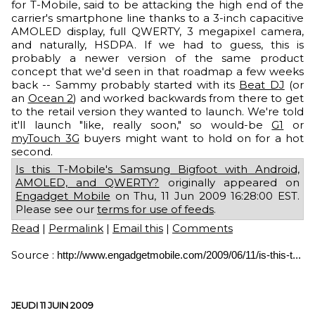
for T-Mobile, said to be attacking the high end of the
carrier's smartphone line thanks to a 3-inch capacitive
AMOLED display, full QWERTY, 3 megapixel camera,
and naturally, HSDPA. If we had to guess, this is
probably a newer version of the same product
concept that we'd seen in that roadmap a few weeks
back -- Sammy probably started with its
Beat DJ
(or
an
Ocean 2
) and worked backwards from there to get
to the retail version they wanted to launch. We're told
it'll launch "like, really soon," so would-be
G1
or
myTouch 3G
buyers might want to hold on for a hot
second.
Is this T-Mobile's Samsung Bigfoot with Android,
AMOLED, and QWERTY?
originally appeared on
Engadget Mobile
on Thu, 11 Jun 2009 16:28:00 EST.
Please see our
terms for use of feeds
.
Read
|
Permalink
|
Email this
|
Comments
Source :
http://www.engadgetmobile.com/2009/06/11/is-this-t...
JEUDI 11 JUIN 2009