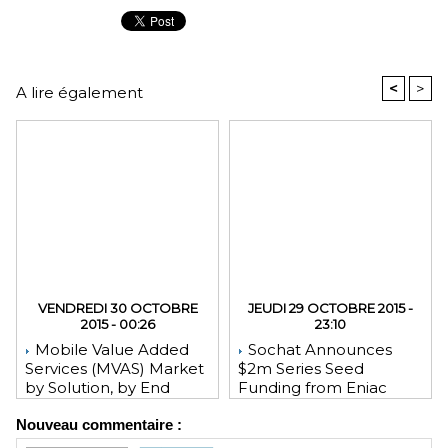
<
>
A lire également
VENDREDI 30 OCTOBRE
JEUDI 29 OCTOBRE 2015 -
2015 - 00:26
23:10
Mobile Value Added
Sochat Announces
Services (MVAS) Market
$2m Series Seed
by Solution, by End
Funding from Eniac
User, by Vertical, & by
Ventures, NEA, and
Nouveau commentaire :
Geography - Global
WeChat Founder Allen
Forecast and Analysis to
Zhang