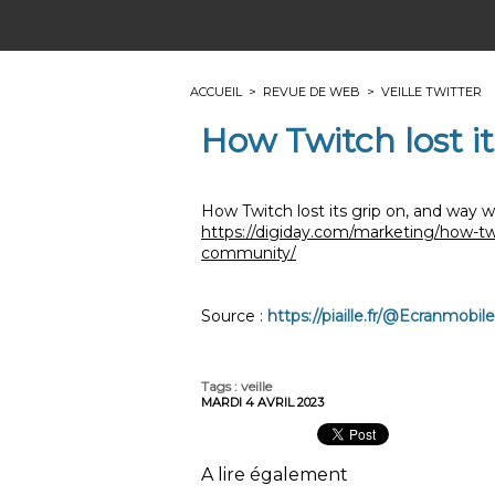
ACCUEIL
>
REVUE DE WEB
>
VEILLE TWITTER
How Twitch lost it
How Twitch lost its grip on, and way
https://
digiday.com/marketing/how-tw
community/
Source :
https://piaille.fr/@Ecranmobil
Tags
:
veille
MARDI 4 AVRIL 2023
A lire également