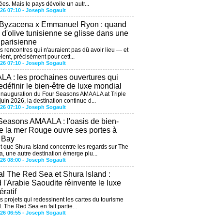
ées. Mais le pays dévoile un autr...
026 07:10 -
Joseph Sogault
 Byzacena x Emmanuel Ryon : quand
e d'olive tunisienne se glisse dans une
 parisienne
es rencontres qui n'auraient pas dû avoir lieu — et
lent, précisément pour cett...
026 07:10 -
Joseph Sogault
A : les prochaines ouvertures qui
edéfinir le bien-être de luxe mondial
'inauguration du Four Seasons AMAALA at Triple
uin 2026, la destination continue d...
026 07:10 -
Joseph Sogault
Seasons AMAALA : l'oasis de bien-
de la mer Rouge ouvre ses portes à
e Bay
 que Shura Island concentre les regards sur The
, une autre destination émerge plu...
026 08:00 -
Joseph Sogault
al The Red Sea et Shura Island :
 l'Arabie Saoudite réinvente le luxe
ratif
es projets qui redessinent les cartes du tourisme
. The Red Sea en fait partie...
026 06:55 -
Joseph Sogault