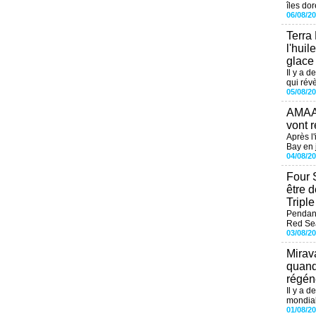
îles dor
06/08/2
Terra
l'huil
glace
Il y a d
qui révè
05/08/2
AMAAL
vont r
Après l
Bay en j
04/08/2
Four 
être 
Tripl
Pendant
Red Sea
03/08/2
Mirav
quand
régéné
Il y a d
mondial
01/08/2