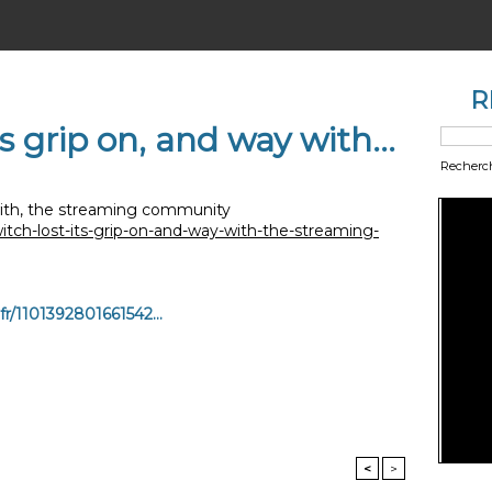
R
s grip on, and way with...
Recherc
 with, the streaming community
it
ch-lost-its-grip-on-and-way-with-the-streaming-
efr/1101392801661542...
<
>