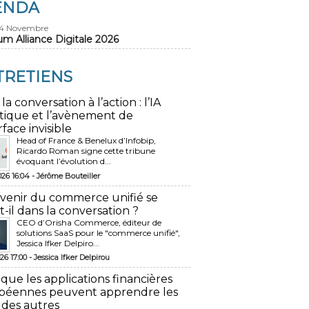
ENDA
24 Novembre
um Alliance Digitale 2026
TRETIENS
 la conversation à l’action : l’IA
tique et l’avènement de
rface invisible
Head of France & Benelux d’Infobip,
Ricardo Roman signe cette tribune
évoquant l’évolution d...
026 16:04 -
Jérôme Bouteiller
avenir du commerce unifié se
t-il dans la conversation ?
CEO d’Orisha Commerce, éditeur de
solutions SaaS pour le "commerce unifié",
Jessica Ifker Delpiro...
26 17:00 -
Jessica Ifker Delpirou
 que les applications financières
péennes peuvent apprendre les
 des autres