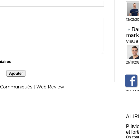
13/02/20
​Ba
mark
visua
ntaires
21/11/20
Communiqués
|
Web Review
Faceboo
A LI
Plitvi
et for
On conn