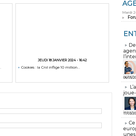
AG
Mardi 
For
EN
​De
agen
l’inte
JEUDI 18 JANVIER 2024 - 16:42
.
Cookies : la Cnil inflige 10 million...
06/05/2
L’
joue-
17/03/20
​Ce
euro
unes