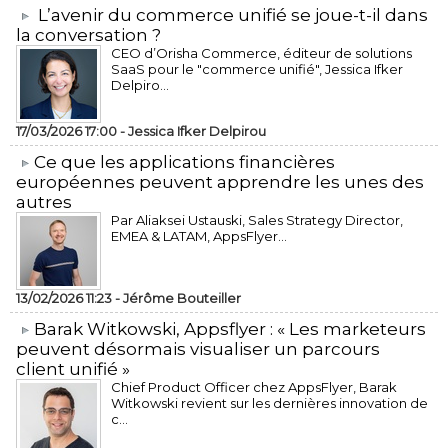
L’avenir du commerce unifié se joue-t-il dans
la conversation ?
CEO d’Orisha Commerce, éditeur de solutions
SaaS pour le "commerce unifié", Jessica Ifker
Delpiro...
17/03/2026 17:00 -
Jessica Ifker Delpirou
​Ce que les applications financières
européennes peuvent apprendre les unes des
autres
Par Aliaksei Ustauski, Sales Strategy Director,
EMEA & LATAM, AppsFlyer...
13/02/2026 11:23 -
Jérôme Bouteiller
​Barak Witkowski, Appsflyer : « Les marketeurs
peuvent désormais visualiser un parcours
client unifié »
Chief Product Officer chez AppsFlyer, ​Barak
Witkowski revient sur les dernières innovation de
c...