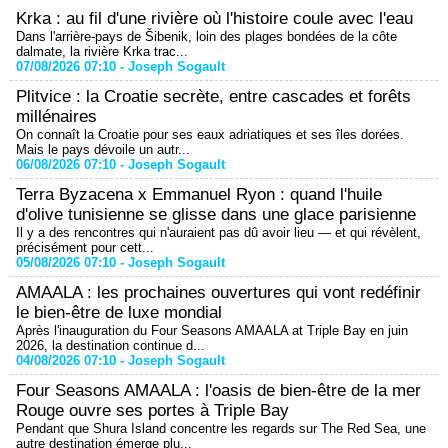
Krka : au fil d'une rivière où l'histoire coule avec l'eau
Dans l'arrière-pays de Šibenik, loin des plages bondées de la côte
dalmate, la rivière Krka trac...
07/08/2026 07:10 -
Joseph Sogault
Plitvice : la Croatie secrète, entre cascades et forêts
millénaires
On connaît la Croatie pour ses eaux adriatiques et ses îles dorées.
Mais le pays dévoile un autr...
06/08/2026 07:10 -
Joseph Sogault
Terra Byzacena x Emmanuel Ryon : quand l'huile
d'olive tunisienne se glisse dans une glace parisienne
Il y a des rencontres qui n'auraient pas dû avoir lieu — et qui révèlent,
précisément pour cett...
05/08/2026 07:10 -
Joseph Sogault
AMAALA : les prochaines ouvertures qui vont redéfinir
le bien-être de luxe mondial
Après l'inauguration du Four Seasons AMAALA at Triple Bay en juin
2026, la destination continue d...
04/08/2026 07:10 -
Joseph Sogault
Four Seasons AMAALA : l'oasis de bien-être de la mer
Rouge ouvre ses portes à Triple Bay
Pendant que Shura Island concentre les regards sur The Red Sea, une
autre destination émerge plu...