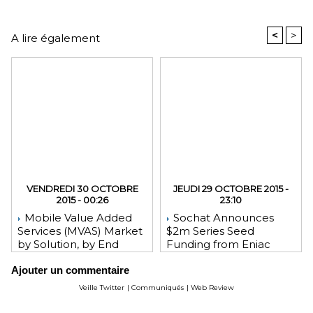
<
>
A lire également
VENDREDI 30 OCTOBRE
JEUDI 29 OCTOBRE 2015 -
2015 - 00:26
23:10
Mobile Value Added
Sochat Announces
Services (MVAS) Market
$2m Series Seed
by Solution, by End
Funding from Eniac
User, by Vertical, & by
Ventures, NEA, and
Ajouter un commentaire
Geography - Global
WeChat Founder Allen
Forecast and Analysis to
Zhang
Veille Twitter
|
Communiqués
|
Web Review
2020 - Reportlinker
Review