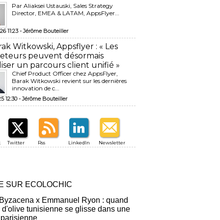
Par Aliaksei Ustauski, Sales Strategy
Director, EMEA & LATAM, AppsFlyer...
26 11:23 -
Jérôme Bouteiller
rak Witkowski, Appsflyer : « Les
eteurs peuvent désormais
liser un parcours client unifié »
Chief Product Officer chez AppsFlyer, ​
Barak Witkowski revient sur les dernières
innovation de c...
25 12:30 -
Jérôme Bouteiller
k
Twitter
Rss
LinkedIn
Newsletter
RE SUR ECOLOCHIC
 Byzacena x Emmanuel Ryon : quand
e d'olive tunisienne se glisse dans une
 parisienne