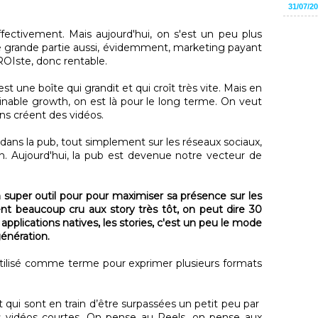
31/07/2
 effectivement. Mais aujourd'hui, on s'est un peu plus
ne grande partie aussi, évidemment, marketing payant
 ROIste, donc rentable.
t une boîte qui grandit et qui croît très vite. Mais en
stainable growth, on est là pour le long terme. On veut
ns créent des vidéos.
 dans la pub, tout simplement sur les réseaux sociaux,
ch. Aujourd'hui, la pub est devenue notre vecteur de
 super outil pour pour maximiser sa présence sur les
t beaucoup cru aux story très tôt, on peut dire 30
applications natives, les stories, c'est un peu le mode
génération.
e utilisé comme terme pour exprimer plusieurs formats
aît qui sont en train d’être surpassées un petit peu par
es vidéos courtes. On pense au Reels, on pense aux