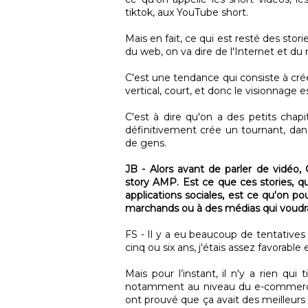
tiktok, aux YouTube short.
Mais en fait, ce qui est resté des stor
du web, on va dire de l'Internet et du 
C'est une tendance qui consiste à crée
vertical, court, et donc le visionnage es
C'est à dire qu'on a des petits chap
définitivement crée un tournant, dan
de gens.
JB - Alors avant de parler de vidé
story AMP. Est ce que ces stories, q
applications sociales, est ce qu'on po
marchands ou à des médias qui voudrai
FS - Il y a eu beaucoup de tentatives
cinq ou six ans, j'étais assez favorable
Mais pour l’instant, il n'y a rien qui
notamment au niveau du e-commerce a
ont prouvé que ça avait des meilleur