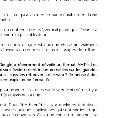
ies, c'est ce qui a vraiment impacté durablement la vie
mobile.
r un contenu immersif, vertical parce que l'écran est
t contrôlé par l'utilisateur.
itres courts, et ça c'est quelque chose qui vraiment
s l'univers du mobile et dans les usages de millions
o, Google a récemment dévoilé un format AMP : Les
ui sont évidemment incontournables sur les grandes
urrait aussi les retrouver sur le web ? Je pense à des
ent exploiter ce format là.
 pour amener les stories sur le web. Moi même, il y a
 et j'y croyais beaucoup.
 tient. Pour être honnête, Il y a quelques tentatives,
vec quelques applications qui sont sorties et qui
s taux de conversion. C'est une consommation qui est