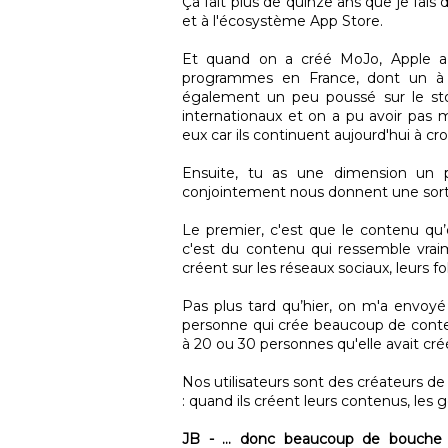
Ça fait plus de quinze ans que je fais
et à l'écosystème App Store.
Et quand on a créé MoJo, Apple a c
programmes en France, dont un à s
également un peu poussé sur le sto
internationaux et on a pu avoir pas 
eux car ils continuent aujourd'hui à cr
Ensuite, tu as une dimension un p
conjointement nous donnent une sort 
Le premier, c'est que le contenu q
c'est du contenu qui ressemble vra
créent sur les réseaux sociaux, leurs
Pas plus tard qu’hier, on m'a envoy
personne qui crée beaucoup de conten
à 20 ou 30 personnes qu'elle avait cr
Nos utilisateurs sont des créateurs de 
: quand ils créent leurs contenus, les
JB - ... donc beaucoup de bouche à