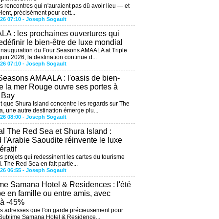
es rencontres qui n'auraient pas dû avoir lieu — et
lent, précisément pour cett...
026 07:10 -
Joseph Sogault
A : les prochaines ouvertures qui
edéfinir le bien-être de luxe mondial
'inauguration du Four Seasons AMAALA at Triple
uin 2026, la destination continue d...
026 07:10 -
Joseph Sogault
Seasons AMAALA : l'oasis de bien-
de la mer Rouge ouvre ses portes à
e Bay
 que Shura Island concentre les regards sur The
, une autre destination émerge plu...
026 08:00 -
Joseph Sogault
al The Red Sea et Shura Island :
 l'Arabie Saoudite réinvente le luxe
ratif
es projets qui redessinent les cartes du tourisme
. The Red Sea en fait partie...
026 06:55 -
Joseph Sogault
me Samana Hotel & Residences : l'été
be en famille ou entre amis, avec
'à -45%
des adresses que l'on garde précieusement pour
 Sublime Samana Hotel & Residence...