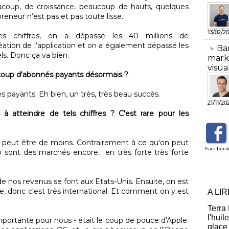
ucoup, de croissance, beaucoup de hauts, quelques
eneur n’est pas et pas toute lisse.
13/02/20
ues chiffres, on a dépassé les 40 millions de
éation de l’application et on a également dépassé les
​Ba
ls. Donc ça va bien.
mark
visua
coup d'abonnés payants désormais ?
 payants. Eh bien, un très, très beau succès.
21/11/20
atteindre de tels chiffres ? C'est rare pour les
est peut être de moins. Contrairement à ce qu'on peut
Faceboo
éo sont des marchés encore, en très forte très forte
s de nos revenus se font aux Etats-Unis. Ensuite, on est
pe, donc c'est très international. Et comment on y est
A LI
Terra
l'huil
mportante pour nous - était le coup de pouce d'Apple.
glace