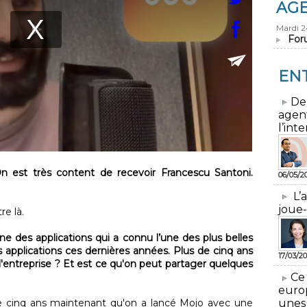
AG
Mardi 
For
EN
​De
agen
l’inte
n est très content de recevoir Francescu Santoni.
06/05/2
L’
joue-
re là.
ne des applications qui a connu l’une des plus belles
s applications ces dernières années. Plus de cinq ans
17/03/20
'entreprise ? Et est ce qu'on peut partager quelques
​Ce
euro
s de cinq ans maintenant qu'on a lancé Mojo avec une
unes