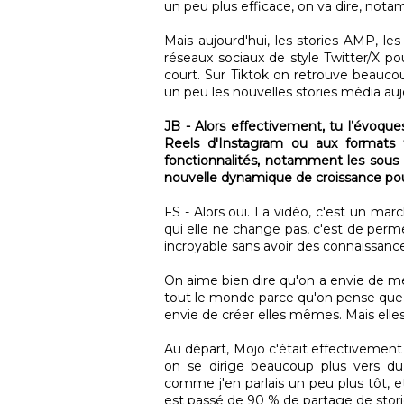
un peu plus efficace, on va dire, no
Mais aujourd'hui, les stories AMP, 
réseaux sociaux de style Twitter/X p
court. Sur Tiktok on retrouve beauco
un peu les nouvelles stories média auj
JB - Alors effectivement, tu l’évoqu
Reels d'Instagram ou aux formats t
fonctionnalités, notamment les sous 
nouvelle dynamique de croissance po
FS - Alors oui. La vidéo, c'est un mar
qui elle ne change pas, c'est de perm
incroyable sans avoir des connaissance
On aime bien dire qu'on a envie de m
tout le monde parce qu'on pense que 
envie de créer elles mêmes. Mais ell
Au départ, Mojo c'était effectivement 
on se dirige beaucoup plus vers 
comme j'en parlais un peu plus tôt, 
est passé de 90 % de partage de stor