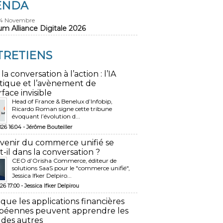
ENDA
24 Novembre
um Alliance Digitale 2026
TRETIENS
 la conversation à l’action : l’IA
tique et l’avènement de
rface invisible
Head of France & Benelux d’Infobip,
Ricardo Roman signe cette tribune
évoquant l’évolution d...
026 16:04 -
Jérôme Bouteiller
avenir du commerce unifié se
t-il dans la conversation ?
CEO d’Orisha Commerce, éditeur de
solutions SaaS pour le "commerce unifié",
Jessica Ifker Delpiro...
26 17:00 -
Jessica Ifker Delpirou
 que les applications financières
péennes peuvent apprendre les
 des autres