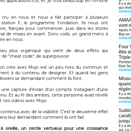
 des applications iOS, et je crois beaucoup en l’iPhone
Il y a d
qui révè
05/08/2
ru en nous et nous a fait participer à plusieurs
AMAAL
tation F, le programme Fondation. Ils nous ont
vont r
re, français pour commencer, puis dans les stores
Après l
mal de mises en avant. Donc voilà, un grand merci à
Bay en j
04/08/2
oire en nous.
Four 
eu plus organique qui vient de deux effets qui
être 
de "cheat code", de superpouvoir.
Tripl
Pendant
Red Sea
u’on crée avec Mojo est un peu hors du commun et
03/08/2
iment à du contenu de designer. Et quand les gens
 followers se demandant comment ils font.
Mirav
quand
régéné
é une capture d’écran d'un compte Instagram d'une
Il y a d
u. Et au fil des années, cette personne avait révélé
mondial
éé ces vidéos avec Mojo.
01/08/2
Subli
contenus avec de la visibilité. C'est le deuxième effet
caraï
 gens leur demandent comment ils ont fait.
jusqu
Il y a 
 oreille, un cercle vertueux pour une croissance
soi. Le