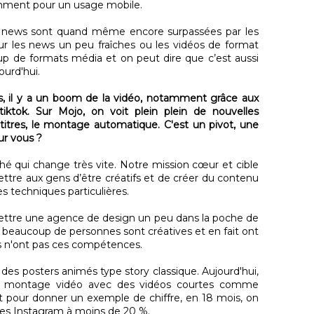
tamment pour un usage mobile.
les news sont quand même encore surpassées par les
our les news un peu fraîches ou les vidéos de format
up de formats média et on peut dire que c’est aussi
ourd'hui.
es, il y a un boom de la vidéo, notamment grâce aux
iktok. Sur Mojo, on voit plein plein de nouvelles
titres, le montage automatique. C'est un pivot, une
ur vous ?
ché qui change très vite. Notre mission cœur et cible
ettre aux gens d’être créatifs et de créer du contenu
s techniques particulières.
ettre une agence de design un peu dans la poche de
beaucoup de personnes sont créatives et en fait ont
es n'ont pas ces compétences.
des posters animés type story classique. Aujourd'hui,
du montage vidéo avec des vidéos courtes comme
et pour donner un exemple de chiffre, en 18 mois, on
ies Instagram à moins de 20 %.