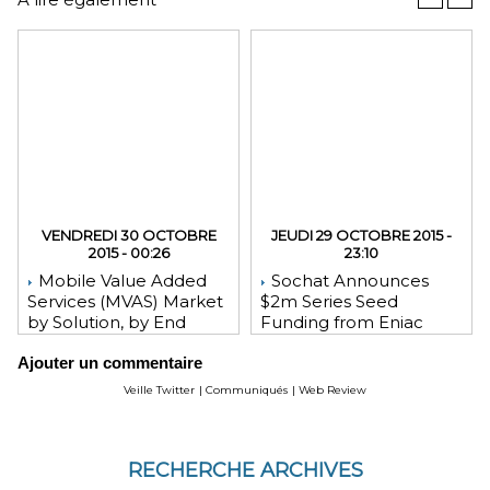
VENDREDI 30 OCTOBRE
JEUDI 29 OCTOBRE 2015 -
2015 - 00:26
23:10
Mobile Value Added
Sochat Announces
Services (MVAS) Market
$2m Series Seed
by Solution, by End
Funding from Eniac
User, by Vertical, & by
Ventures, NEA, and
Ajouter un commentaire
Geography - Global
WeChat Founder Allen
Forecast and Analysis to
Zhang
Veille Twitter
|
Communiqués
|
Web Review
2020 - Reportlinker
Review
RECHERCHE ARCHIVES