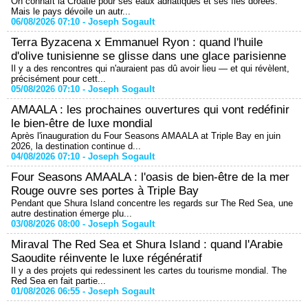
On connaît la Croatie pour ses eaux adriatiques et ses îles dorées.
Mais le pays dévoile un autr...
06/08/2026 07:10 -
Joseph Sogault
Terra Byzacena x Emmanuel Ryon : quand l'huile
d'olive tunisienne se glisse dans une glace parisienne
Il y a des rencontres qui n'auraient pas dû avoir lieu — et qui révèlent,
précisément pour cett...
05/08/2026 07:10 -
Joseph Sogault
AMAALA : les prochaines ouvertures qui vont redéfinir
le bien-être de luxe mondial
Après l'inauguration du Four Seasons AMAALA at Triple Bay en juin
2026, la destination continue d...
04/08/2026 07:10 -
Joseph Sogault
Four Seasons AMAALA : l'oasis de bien-être de la mer
Rouge ouvre ses portes à Triple Bay
Pendant que Shura Island concentre les regards sur The Red Sea, une
autre destination émerge plu...
03/08/2026 08:00 -
Joseph Sogault
Miraval The Red Sea et Shura Island : quand l'Arabie
Saoudite réinvente le luxe régénératif
Il y a des projets qui redessinent les cartes du tourisme mondial. The
Red Sea en fait partie...
01/08/2026 06:55 -
Joseph Sogault