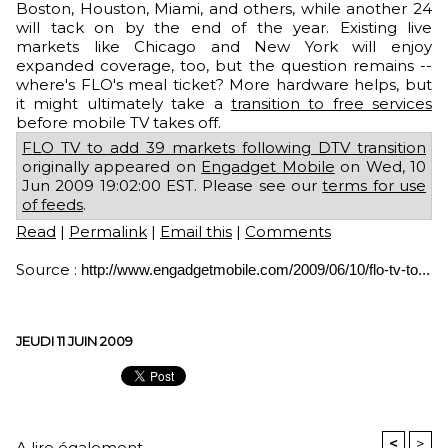
Boston, Houston, Miami, and others, while another 24
will tack on by the end of the year. Existing live
markets like Chicago and New York will enjoy
expanded coverage, too, but the question remains --
where's FLO's meal ticket? More hardware helps, but
it might ultimately take a
transition to free services
before mobile TV takes off.
FLO TV to add 39 markets following DTV transition
originally appeared on
Engadget Mobile
on Wed, 10
Jun 2009 19:02:00 EST. Please see our
terms for use
of feeds
.
Read
|
Permalink
|
Email this
|
Comments
Source :
http://www.engadgetmobile.com/2009/06/10/flo-tv-to...
JEUDI 11 JUIN 2009
<
>
A lire également