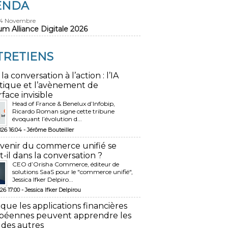
ENDA
24 Novembre
um Alliance Digitale 2026
TRETIENS
 la conversation à l’action : l’IA
tique et l’avènement de
rface invisible
Head of France & Benelux d’Infobip,
Ricardo Roman signe cette tribune
évoquant l’évolution d...
026 16:04 -
Jérôme Bouteiller
avenir du commerce unifié se
t-il dans la conversation ?
CEO d’Orisha Commerce, éditeur de
solutions SaaS pour le "commerce unifié",
Jessica Ifker Delpiro...
26 17:00 -
Jessica Ifker Delpirou
 que les applications financières
péennes peuvent apprendre les
 des autres