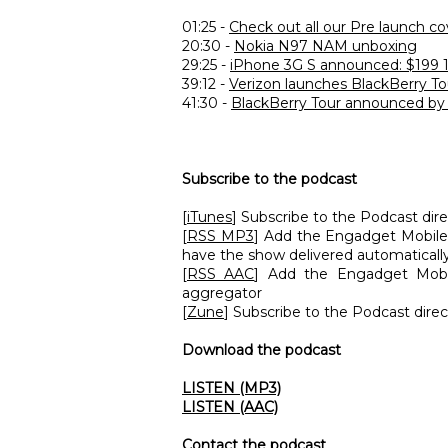
01:25 -
Check out all our Pre launch co
20:30 -
Nokia N97 NAM unboxing
29:25 -
iPhone 3G S announced: $199 
39:12 -
Verizon launches BlackBerry To
41:30 -
BlackBerry Tour announced by S
Subscribe to the podcast
[
iTunes
] Subscribe to the Podcast dire
[
RSS MP3
] Add the Engadget Mobile
have the show delivered automaticall
[
RSS AAC
] Add the Engadget Mobi
aggregator
[
Zune
] Subscribe to the Podcast dire
Download the podcast
LISTEN (MP3)
LISTEN (AAC)
Contact the podcast