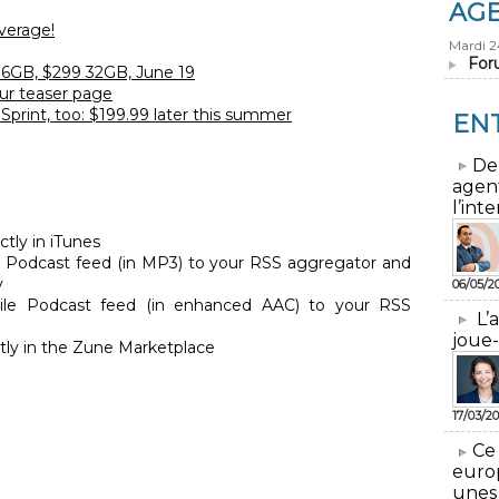
AG
verage!
Mardi 
For
16GB, $299 32GB, June 19
ur teaser page
print, too: $199.99 later this summer
EN
​De
agen
l’inte
ctly in iTunes
 Podcast feed (in MP3) to your RSS aggregator and
y
06/05/2
le Podcast feed (in enhanced AAC) to your RSS
L’
joue-
ctly in the Zune Marketplace
17/03/20
​Ce
euro
unes