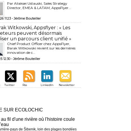
Par Aliaksei Ustauski, Sales Strategy
Director, EMEA & LATAM, AppsFlyer...
26 11:23 -
Jérôme Bouteiller
rak Witkowski, Appsflyer : « Les
eteurs peuvent désormais
liser un parcours client unifié »
Chief Product Officer chez AppsFlyer, ​
Barak Witkowski revient sur les dernières
innovation de c...
25 12:30 -
Jérôme Bouteiller
k
Twitter
Rss
LinkedIn
Newsletter
RE SUR ECOLOCHIC
 au fil d'une rivière où l'histoire coule
l'eau
arrière-pays de Šibenik, loin des plages bondées