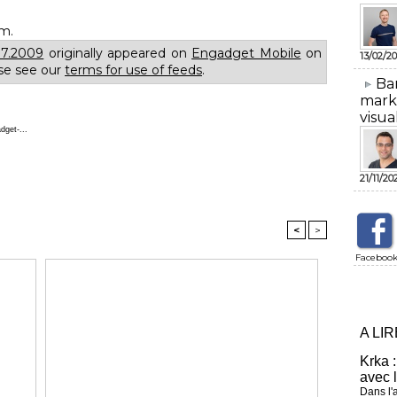
om.
17.2009
originally appeared on
Engadget Mobile
on
13/02/20
se see our
terms for use of feeds
.
​Ba
mark
visua
get-...
21/11/20
<
>
Faceboo
A LI
Krka :
avec 
Dans l'