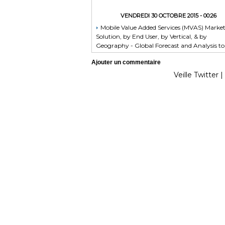
VENDREDI 30 OCTOBRE 2015 - 00:26
Mobile Value Added Services (MVAS) Marke
Solution, by End User, by Vertical, & by
Geography - Global Forecast and Analysis to
2020 - Reportlinker Review
Ajouter un commentaire
Veille Twitter
|