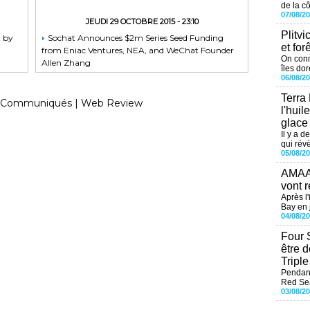
de la cô
07/08/2
JEUDI 29 OCTOBRE 2015 - 23:10
Plitvi
t by
Sochat Announces $2m Series Seed Funding
et for
from Eniac Ventures, NEA, and WeChat Founder
On conn
Allen Zhang
îles dor
06/08/2
Terra
Communiqués
|
Web Review
l'huil
glace
Il y a d
qui révè
05/08/2
AMAAL
vont r
Après l
Bay en j
04/08/2
Four 
être 
Tripl
Pendant
Red Sea
03/08/2