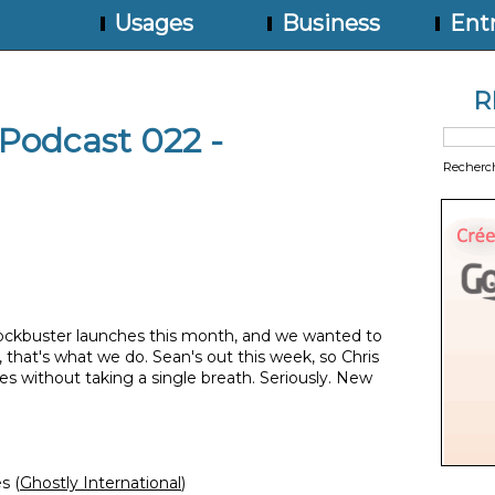
Usages
Business
Entr
R
Podcast 022 -
Recherc
lockbuster launches this month, and we wanted to
that's what we do. Sean's out this week, so Chris
tes without taking a single breath. Seriously. New
s (
Ghostly International
)