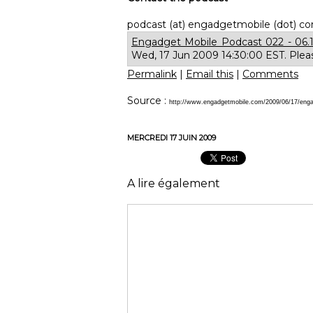
podcast (at) engadgetmobile (dot) c
Engadget Mobile Podcast 022 - 06.
Wed, 17 Jun 2009 14:30:00 EST. Plea
Permalink
|
Email this
|
Comments
Source :
http://www.engadgetmobile.com/2009/06/17/engad
MERCREDI 17 JUIN 2009
A lire également