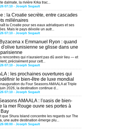
te dalmate, la rivière Krka trac...
026 07:10 -
Joseph Sogault
ce : la Croatie secrète, entre cascades
êts millénaires
aît la Croatie pour ses eaux adriatiques et ses
ées. Mais le pays dévoile un autr...
026 07:10 -
Joseph Sogault
 Byzacena x Emmanuel Ryon : quand
e d'olive tunisienne se glisse dans une
 parisienne
es rencontres qui n'auraient pas dû avoir lieu — et
lent, précisément pour cett...
026 07:10 -
Joseph Sogault
A : les prochaines ouvertures qui
edéfinir le bien-être de luxe mondial
'inauguration du Four Seasons AMAALA at Triple
uin 2026, la destination continue d...
026 07:10 -
Joseph Sogault
Seasons AMAALA : l'oasis de bien-
de la mer Rouge ouvre ses portes à
e Bay
 que Shura Island concentre les regards sur The
, une autre destination émerge plu...
026 08:00 -
Joseph Sogault