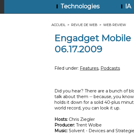
Technologies
IA
ACCUEIL
>
REVUE DE WEB
>
WEB REVIEW
Engadget Mobile 
06.17.2009
Filed under:
Features
,
Podcasts
Did you hear? There are a bunch of b
talk about them -- because, you know, 
holds it down for a solid 40-plus minu
world record, you can look it up.
Hosts:
Chris Ziegler
Producer:
Trent Wolbe
Music:
Solvent - Devices and Strategie